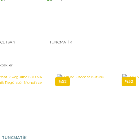
ÇETSAN
TUNÇMATİK
ktakiler
%52
%52
TUNÇMATİK