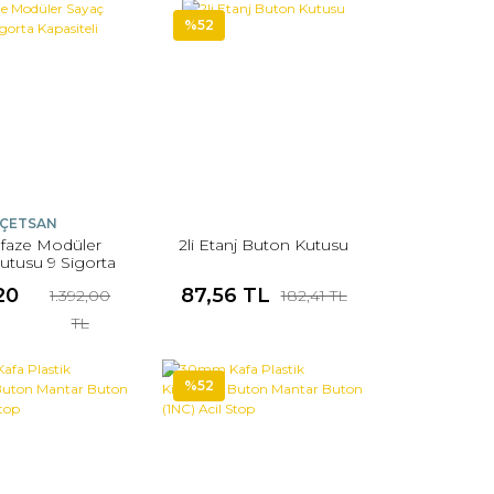
%52
ÇETSAN
faze Modüler
2li Etanj Buton Kutusu
utusu 9 Sigorta
apasiteli
20
87,56 TL
1.392,00
182,41 TL
TL
%52