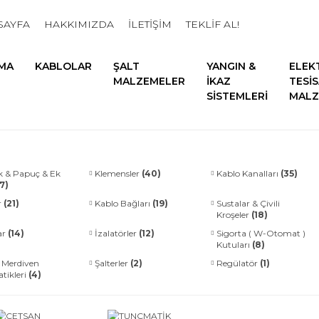
SAYFA
HAKKIMIZDA
İLETİŞİM
TEKLİF AL!
MA
KABLOLAR
ŞALT
YANGIN &
ELEK
MALZEMELER
İKAZ
TESİ
SİSTEMLERİ
MALZ
k & Papuç & Ek
Klemensler
(40)
Kablo Kanalları
(35)
7)
r
(21)
Kablo Bağları
(19)
Sustalar & Çivili
Kroşeler
(18)
ar
(14)
İzalatörler
(12)
Sigorta ( W-Otomat )
Kutuları
(8)
 Merdiven
Şalterler
(2)
Regülatör
(1)
tikleri
(4)