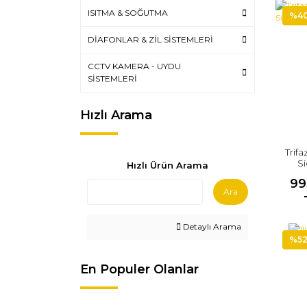
ISITMA & SOĞUTMA
%4
DİAFONLAR & ZİL SİSTEMLERİ
CCTV KAMERA - UYDU
SİSTEMLERİ
Hızlı Arama
Trif
Si
Hızlı Ürün Arama
99
Ara
Detaylı Arama
%5
En Populer Olanlar