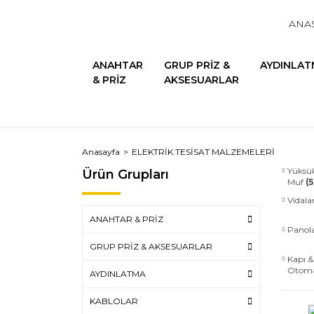
ANA
ANAHTAR
GRUP PRİZ &
AYDINLAT
& PRİZ
AKSESUARLAR
Anasayfa
ELEKTRİK TESİSAT MALZEMELERİ
Yüksü
Ürün Grupları
Muf
(5
Vidala
ANAHTAR & PRİZ
Panol
GRUP PRİZ & AKSESUARLAR
Kapı &
Otoma
AYDINLATMA
KABLOLAR