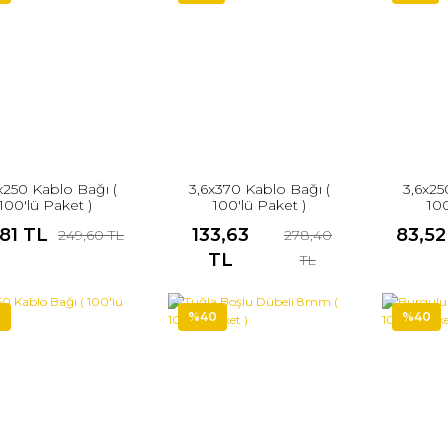
x250 Kablo Bağı (
3,6x370 Kablo Bağı (
3,6x25
100'lü Paket )
100'lü Paket )
100
,81 TL
133,63
83,52
249,60 TL
278,40
TL
TL
2
%40
%40