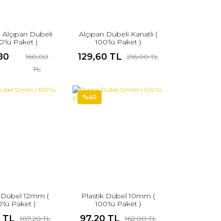
 Alçıpan Dubeli
Alçıpan Dubeli Kanatlı (
00'lü Paket )
100'lü Paket )
80
129,60 TL
168,00
216,00 TL
L
TL
%40
k Dübel 12mm (
Plastik Dübel 10mm (
'lü Paket )
100'lü Paket )
2 TL
97,20 TL
187,20 TL
162,00 TL