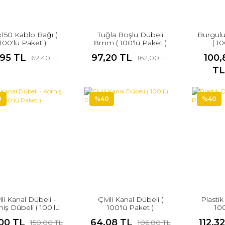
x150 Kablo Bağı (
Tuğla Boşlu Dübeli
Burgulu
100'lü Paket )
8mm ( 100'lü Paket )
( 1
,95 TL
97,20 TL
100,
62,40 TL
162,00 TL
T
0
%40
%40
ili Kanal Dübeli -
Çivili Kanal Dübeli (
Plasti
iş Dübeli ( 100'lü
100'lü Paket )
100
Paket )
00 TL
64,08 TL
112,3
150,00 TL
106,80 TL