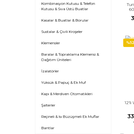
Kombinasyon Kutusu & Telefon
Tun
60
Kutusu & Sıva Üstü Buatlar
Reg
Kasalar & Buatlar & Borular
Sustalar & Çivili Kroşeler
%5
Klemensler
Baralar & Topraklama Klemensi &
Dağıtım Üniteleri
İzalatörler
Yüksük & Papuç & Ek Muf
Kapı & Merdiven Otomatikleri
12'l
Şalterler
33
Reçineli & Isı Büzüşmeli Ek Muflar
Bantlar