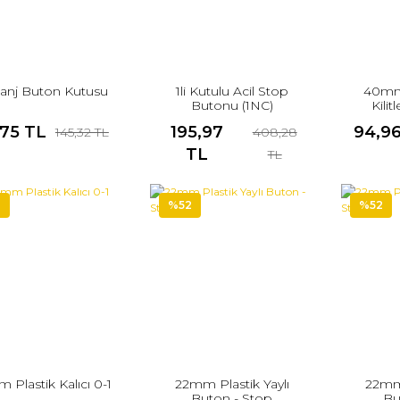
Etanj Buton Kutusu
1li Kutulu Acil Stop
40mm 
Butonu (1NC)
Kili
Manta
,75 TL
195,97
94,9
145,32 TL
408,28
TL
TL
2
%52
%52
 Plastik Kalıcı 0-1
22mm Plastik Yaylı
22mm 
Buton - Stop
Bu