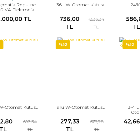
çmatik Reguline
36'lı W-Otomat Kutusu
24'
0 VA Elektronik
ülatör Monofaze
3.000,00 TL
736,00
586,
1.533,34
TL
TL
TL
2
%52
%52
i W-Otomat Kutusu
9'lu W-Otomat Kutusu
3-4'l
Oto
2,80
277,33
42,66
693,34
577,78
TL
TL
TL
TL