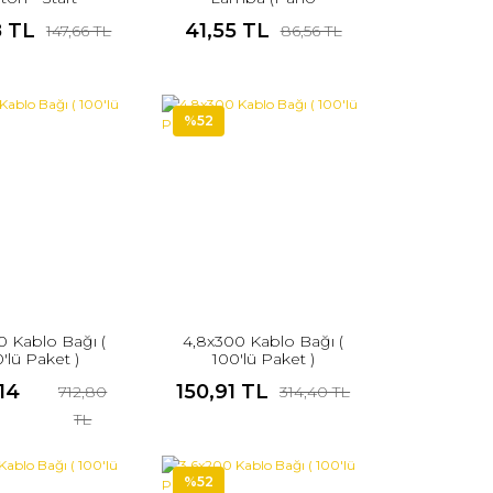
Lambası)
8 TL
41,55 TL
147,66 TL
86,56 TL
%52
0 Kablo Bağı (
4,8x300 Kablo Bağı (
'lü Paket )
100'lü Paket )
14
150,91 TL
712,80
314,40 TL
L
TL
%52