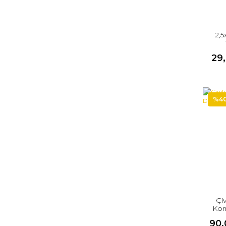
2,5
29
%4
Çiv
Korn
90,