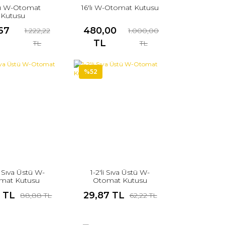
lü W-Otomat
16'lı W-Otomat Kutusu
Kutusu
67
480,00
1.222,22
1.000,00
TL
TL
TL
%52
ü Sıva Üstü W-
1-2'li Sıva Üstü W-
mat Kutusu
Otomat Kutusu
 TL
29,87 TL
88,88 TL
62,22 TL