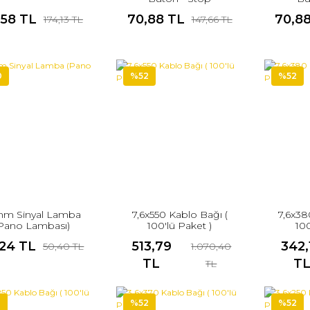
,58 TL
70,88 TL
70,8
174,13 TL
147,66 TL
0
%52
%52
m Sinyal Lamba
7,6x550 Kablo Bağı (
7,6x38
Pano Lambası)
100'lü Paket )
100
,24 TL
513,79
342,
50,40 TL
1.070,40
TL
T
TL
2
%52
%52