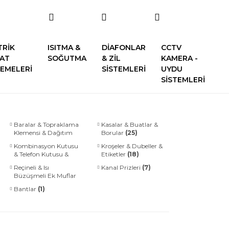
TRİK
ISITMA &
DİAFONLAR
CCTV
SAT
SOĞUTMA
& ZİL
KAMERA -
EMELERİ
SİSTEMLERİ
UYDU
SİSTEMLERİ
Baralar & Topraklama
Kasalar & Buatlar &
Klemensi & Dağıtım
Borular
(25)
Üniteleri
(28)
Kombinasyon Kutusu
Kroşeler & Dubeller &
& Telefon Kutusu &
Etiketler
(18)
Sıva Üstü Buatlar
(18)
Reçineli & Isı
Kanal Prizleri
(7)
Büzüşmeli Ek Muflar
(8)
Bantlar
(1)