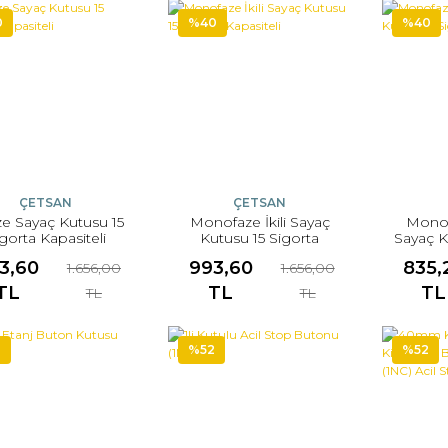
0
%40
%40
ÇETSAN
ÇETSAN
aze Sayaç Kutusu 15
Monofaze İkili Sayaç
Mono
gorta Kapasiteli
Kutusu 15 Sigorta
Sayaç K
Kapasiteli
K
3,60
993,60
835,
1.656,00
1.656,00
TL
TL
TL
TL
TL
2
%52
%52