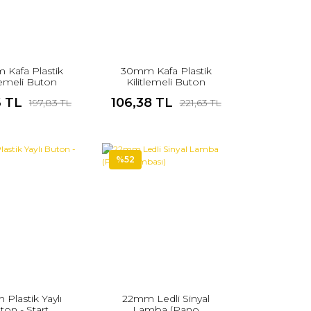
Kafa Plastik
30mm Kafa Plastik
tlemeli Buton
Kilitlemeli Buton
r Buton (1NC)
Mantar Buton (1NC)
6 TL
106,38 TL
197,83 TL
221,63 TL
Acil Stop
Acil Stop
%52
Plastik Yaylı
22mm Ledli Sinyal
ton - Start
Lamba (Pano