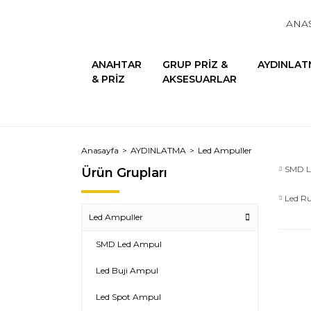
ANA
ANAHTAR
GRUP PRİZ &
AYDINLAT
& PRİZ
AKSESUARLAR
Anasayfa
AYDINLATMA
Led Ampuller
SMD L
Ürün Grupları
Led R
Led Ampuller
SMD Led Ampul
Led Buji Ampul
Led Spot Ampul