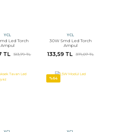
YCL
YCL
md Led Torch
30W Smd Led Torch
Ampul
Ampul
7 TL
133,59 TL
513,79 TL
371,07 TL
%64
YCL
YCL