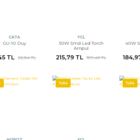
CATA
YCL
GU-10 Duy
50W Smd Led Torch
40W S
Ampul
45 TL
215,79 TL
184,9
22,84 TL
599,43 TL
8
%64
%64
HOROZ
YCL