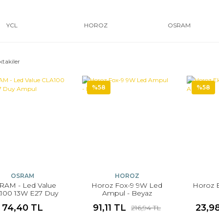
YCL
HOROZ
OSRAM
ktakiler
%58
%58
OSRAM
HOROZ
RAM - Led Value
Horoz Fox-9 9W Led
Horoz 
100 13W E27 Duy
Ampul - Beyaz
Ampul
74,40 TL
91,11 TL
23,9
216,94 TL