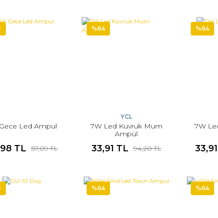
8
%64
%64
YCL
Gece Led Ampul
7W Led Kuvruk Mum
7W Le
Ampül
,98 TL
33,91 TL
33,9
57,09 TL
94,20 TL
3
%64
%64