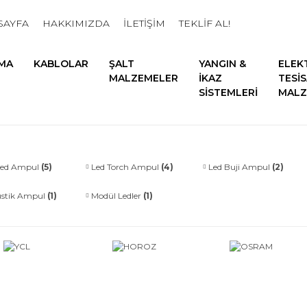
SAYFA
HAKKIMIZDA
İLETİŞİM
TEKLİF AL!
MA
KABLOLAR
ŞALT
YANGIN &
ELEK
MALZEMELER
İKAZ
TESİ
SİSTEMLERİ
MALZ
ed Ampul
(5)
Led Torch Ampul
(4)
Led Buji Ampul
(2)
ustik Ampul
(1)
Modül Ledler
(1)