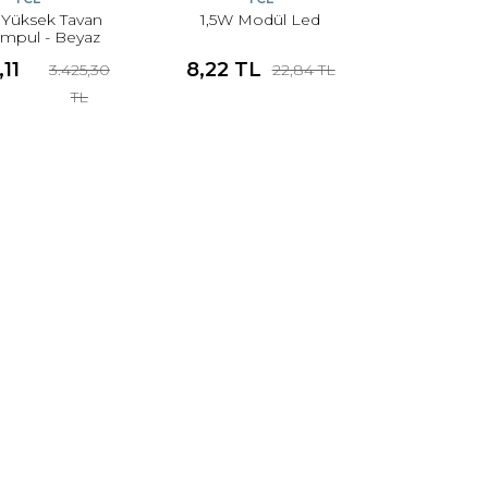
Yüksek Tavan
1,5W Modül Led
mpul - Beyaz
,11
8,22 TL
3.425,30
22,84 TL
TL