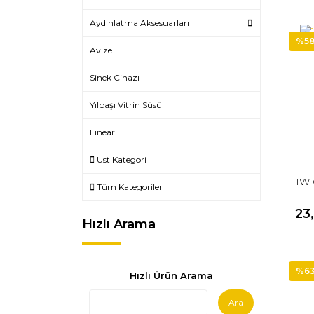
Aydınlatma Aksesuarları
%5
Avize
Sinek Cihazı
Yılbaşı Vitrin Süsü
Linear
Üst Kategori
1W 
Tüm Kategoriler
23
Hızlı Arama
%6
Hızlı Ürün Arama
Ara