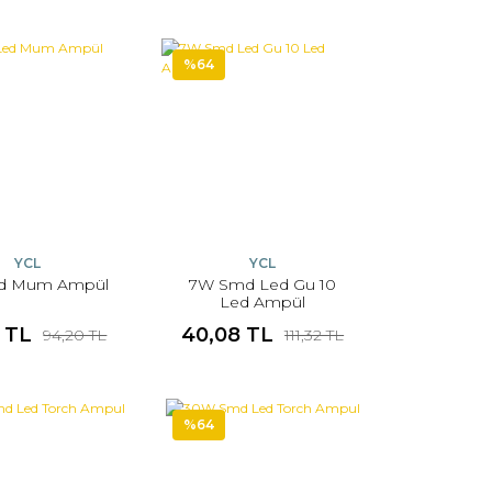
%64
YCL
YCL
d Mum Ampül
7W Smd Led Gu 10
Led Ampül
1 TL
40,08 TL
94,20 TL
111,32 TL
%64