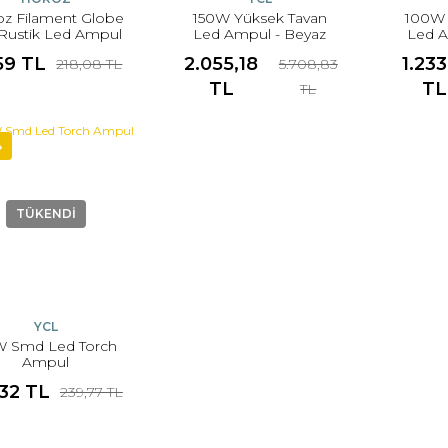
z Filament Globe
150W Yüksek Tavan
100W 
Rustik Led Ampul
Led Ampul - Beyaz
Led A
59 TL
2.055,18
1.233
218,08 TL
5.708,83
TL
TL
TL
4
TÜKENDİ
YCL
 Smd Led Torch
Ampul
32 TL
239,77 TL