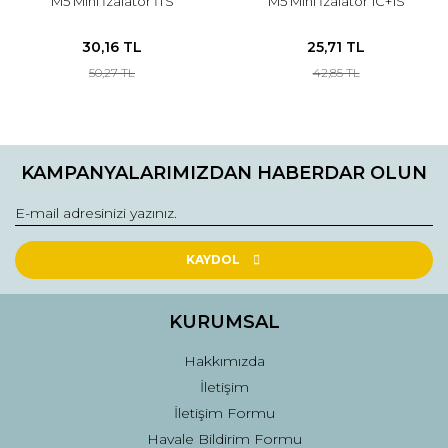
M5 Mini İzalatör İTS
M5 Mini İzalatör 1C+1S
30,16 TL
25,71 TL
50,27 TL
42,85 TL
KAMPANYALARIMIZDAN HABERDAR OLUN
KAYDOL
KURUMSAL
Hakkımızda
İletişim
İletişim Formu
Havale Bildirim Formu