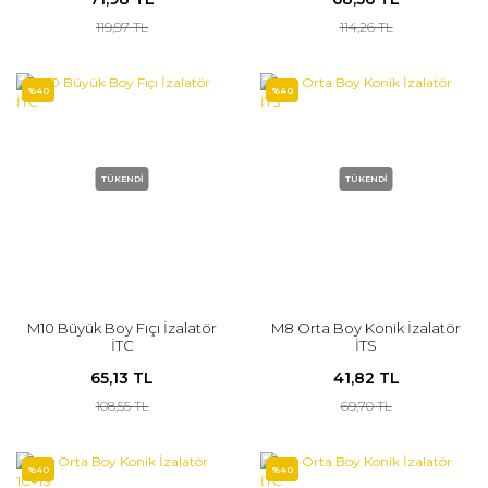
119,97 TL
114,26 TL
%40
%40
TÜKENDİ
TÜKENDİ
M10 Büyük Boy Fıçı İzalatör
M8 Orta Boy Konik İzalatör
İTC
İTS
65,13 TL
41,82 TL
108,55 TL
69,70 TL
%40
%40