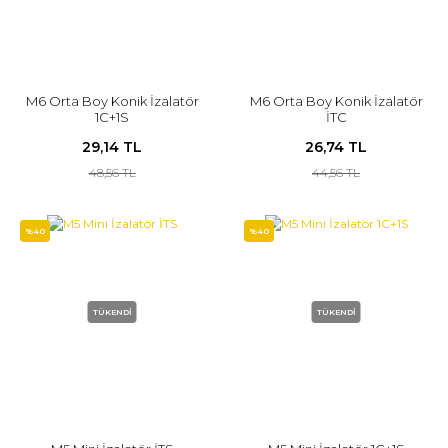
M6 Orta Boy Konik İzalatör
M6 Orta Boy Konik İzalatör
1C+1S
İTC
29,14 TL
26,74 TL
48,56 TL
44,56 TL
%40
%40
TÜKENDİ
TÜKENDİ