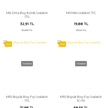
M6 Orta Boy Konik İzalatör
M5 Mini İzalatör İTC
İTS
32,91 TL
19,88 TL
54,85 TL
33,14 TL
%40
%40
TÜKENDİ
TÜKENDİ
M10 Büyük Boy Fıçı İzalatör
M10 Büyük Boy Fıçı İzalatör
İTS
1C+1S
71,98 TL
68,56 TL