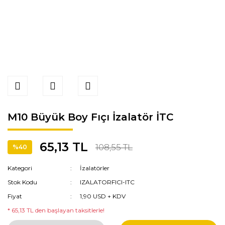
M10 Büyük Boy Fıçı İzalatör İTC
65,13 TL
108,55 TL
%40
Kategori
İzalatörler
Stok Kodu
IZALATORFICI-ITC
Fiyat
1,90 USD + KDV
* 65,13 TL den başlayan taksitlerle!