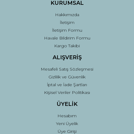
Ürün fiyatı diğer sitelerden daha pahalı.
KURUMSAL
Bu ürüne benzer farklı alternatifler olmalı.
Hakkımızda
İletişim
İletişim Formu
Havale Bildirim Formu
Kargo Takibi
Gönder
ALIŞVERİŞ
Mesafeli Satış Sözleşmesi
Gizlilik ve Güvenlik
İptal ve İade Şartları
Kişisel Veriler Politikası
ÜYELİK
Hesabım
Yeni Üyelik
Üye Girişi