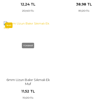
12,24 TL
38,98 TL
20,40 TL
81,20 TL
%40
TÜKENDİ
6mm Uzun Bakır Sıkmalı Ek
Muf
11,52 TL
19,20 TL