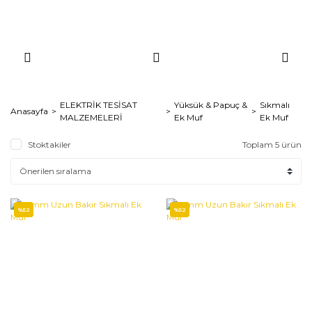
ELEKTRİK TESİSAT
Yüksük & Papuç &
Sıkmalı
Anasayfa
MALZEMELERİ
Ek Muf
Ek Muf
Stoktakiler
Toplam 5 ürün
%52
%52