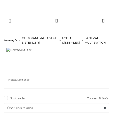
CCTV KAMERA - UYDU
UYDU
SANTRAL-
Anasayfa
SİSTEMLERİ
SİSTEMLERİ
MULTISWITCH
Next&NextStar
Stoktakiler
Toplam 8 ürün