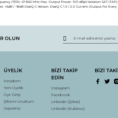
uency (TER): 47-862 MHz Max. Output Power: 100 dBμV Isolation SAT (TAP): 3
 +6dB / -18dB DiseQ C Version: DiseQ C 1.0 / 2.0 Current (Output For Every 
da ve diğer konularda yetersiz gördüğünüz noktaları öneri formunu kullana
Bu ürüne ilk yorumu siz yapın!
R OLUN
r.
Yorum Yaz
ÜYELİK
BİZİ TAKİP
BİZİ TAK
EDİN
Hesabım
Yeni Üyelik
Instagram
Üye Girişi
Facebook
Şifremi Unuttum
Linkedin (Şirket)
Gönder
Sepetiniz
Linkedin (Kullanıcı)