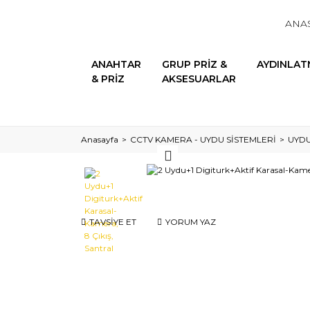
ANA
ANAHTAR
GRUP PRİZ &
AYDINLAT
& PRİZ
AKSESUARLAR
Anasayfa
CCTV KAMERA - UYDU SİSTEMLERİ
UYDU
TAVSİYE ET
YORUM YAZ