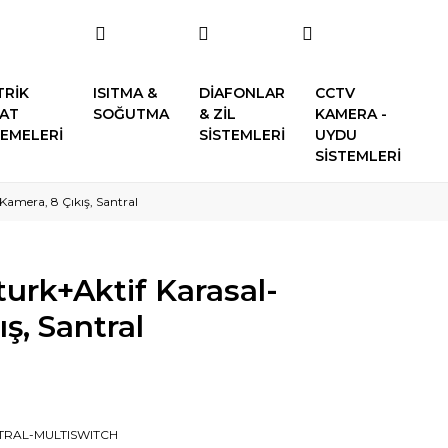
TRİK
ISITMA &
DİAFONLAR
CCTV
SAT
SOĞUTMA
& ZİL
KAMERA -
EMELERİ
SİSTEMLERİ
UYDU
SİSTEMLERİ
Kamera, 8 Çıkış, Santral
turk+Aktif Karasal-
ş, Santral
TRAL-MULTISWITCH