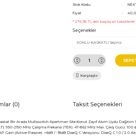
Stok Kodu
NEXT
Fiyat
40,
* 276,38 TL den başlayan taksitlerle!
Seçenekler
SEPE
Karşılaştır
mlar (0)
Taksit Seçenekleri
skat Bir Arada Multiswitch Apartman Site Konut Zayıf Akım Uydu Dağıtım Siste
AT): 950-2150 MHz Çalışma Frekansı (TER): 47-862 MHz Max. Çıkış Gücü: 100 
ain (Active-Passive): +6dB / -18dB DiseQ C Versiyonu: DiseQ C 1.0 / 2.0 Akı