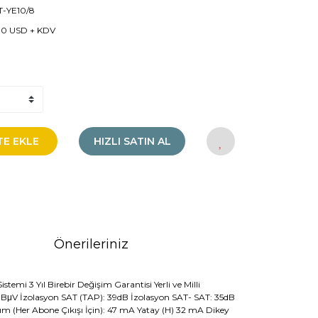
-YE10/8
00 USD + KDV
TE EKLE
HIZLI SATIN AL
Önerileriniz
mi 3 Yıl Birebir Değişim Garantisi Yerli ve Milli
dBμV İzolasyon SAT (TAP): 39dB İzolasyon SAT- SAT: 35dB
m (Her Abone Çıkışı İçin): 47 mA Yatay (H) 32 mA Dikey