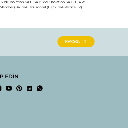
9dB Isolation SAT- SAT: 35dB Isolation SAT- TERR:
Member): 47 mA Horizontal (H) 32 mA Vertical (V)
rak tarafımıza iletebilirsiniz.
KAYDOL
İP EDİN