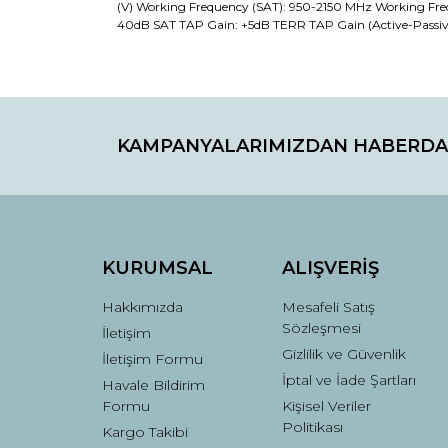
(V) Working Frequency (SAT): 950-2150 MHz Working Freq
40dB SAT TAP Gain: +5dB TERR TAP Gain (Active-Passive):
Bu ürünün fiyat bilgisi, resim, ürün açıklamaların
Görüş ve önerileriniz için teşekkür ederiz.
KAMPANYALARIMIZDAN HABERDA
Ürün resmi kalitesiz, bozuk veya görüntülenemiyo
Ürün açıklamasında eksik bilgiler bulunuyor.
Ürün bilgilerinde hatalar bulunuyor.
Ürün fiyatı diğer sitelerden daha pahalı.
Bu ürüne benzer farklı alternatifler olmalı.
KURUMSAL
ALIŞVERİŞ
Hakkımızda
Mesafeli Satış
Sözleşmesi
İletişim
Gizlilik ve Güvenlik
İletişim Formu
İptal ve İade Şartları
Havale Bildirim
Formu
Kişisel Veriler
Politikası
Kargo Takibi