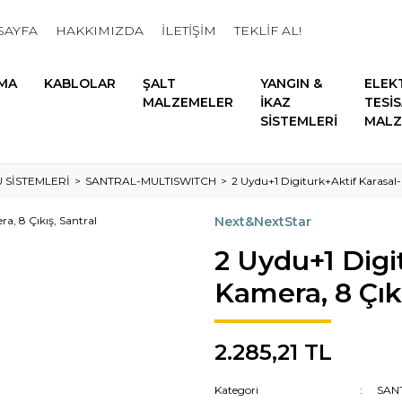
SAYFA
HAKKIMIZDA
İLETİŞİM
TEKLİF AL!
MA
KABLOLAR
ŞALT
YANGIN &
ELEK
MALZEMELER
İKAZ
TESİ
SİSTEMLERİ
MALZ
 SİSTEMLERİ
SANTRAL-MULTISWITCH
2 Uydu+1 Digiturk+Aktif Karasal-
Next&NextStar
2 Uydu+1 Digi
Kamera, 8 Çıkı
2.285,21 TL
Kategori
SAN