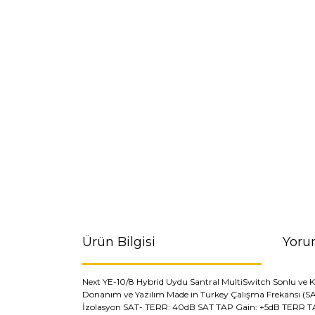
Ürün Bilgisi
Yoru
Next YE-10/8 Hybrid Uydu Santral MultiSwitch Sonlu ve Ka
Donanım ve Yazılım Made in Turkey ​Çalışma Frekansı (S
İzolasyon SAT- TERR: 40dB SAT TAP Gain: +5dB TERR TAP G