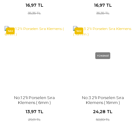
16,97 TL
16,97 TL
35,35 TL
35,35 TL
%52
%52
TÜKENDİ
No:1 2'li Porselen Sıra
No:3 2'li Porselen Sıra
Klemens ( 6mm )
Klemens ( 16mm )
13,97 TL
24,28 TL
29,11 TL
50,59 TL