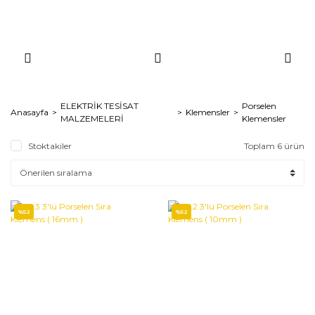
ELEKTRİK TESİSAT
Porselen
Anasayfa
Klemensler
MALZEMELERİ
Klemensler
Stoktakiler
Toplam 6 ürün
%52
%52