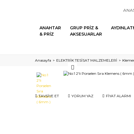
ANA
ANAHTAR
GRUP PRİZ &
AYDINLAT
& PRİZ
AKSESUARLAR
Anasayfa
ELEKTRİK TESİSAT MALZEMELERİ
Klemen
TAVSİYE ET
YORUM YAZ
FİYAT ALARMI