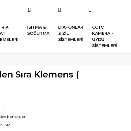
TRİK
ISITMA &
DİAFONLAR
CCTV
SAT
SOĞUTMA
& ZİL
KAMERA -
EMELERİ
SİSTEMLERİ
UYDU
SİSTEMLERİ
elen Sıra Klemens (
1 TL
elen Klemensler
KLM2