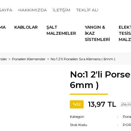
SAYFA
HAKKIMIZDA
İLETİŞİM
TEKLİF AL!
MA
KABLOLAR
ŞALT
YANGIN &
ELEK
MALZEMELER
İKAZ
TESİ
SİSTEMLERİ
MALZ
sler
Porselen Klemensler
No:1 2'li Porselen Sıra Klemens ( 6mm )
No:1 2'li Pors
6mm )
13,97 TL
29,1
%52
Kategori
Pors
Stok Kodu
POR