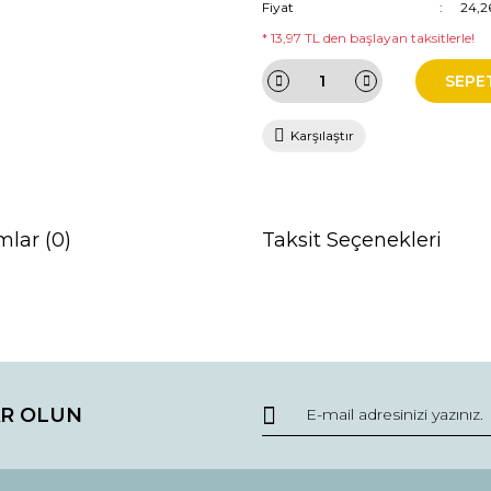
Fiyat
24,2
* 13,97 TL den başlayan taksitlerle!
SEPE
Karşılaştır
mlar (0)
Taksit Seçenekleri
da ve diğer konularda yetersiz gördüğünüz noktaları öneri formunu kullana
Bu ürüne ilk yorumu siz yapın!
R OLUN
r.
Yorum Yaz