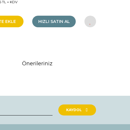
6 TL + KDV
TE EKLE
HIZLI SATIN AL
Önerileriniz
rak tarafımıza iletebilirsiniz.
KAYDOL