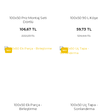
100x50 Priz Montaj Seti
100x50 90 L Köşe
Dörtlü
106,67 TL
59,73 TL
222,23 TL
124,44 TL
%52
%52
100x50 Ek Parça -
100x50 Uç Tapa -
Birleştirme
Sonlandırma