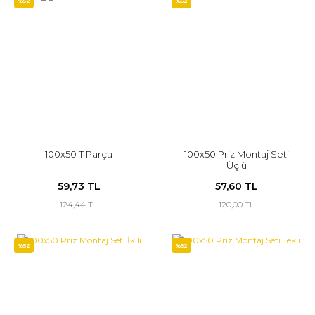
%52
%52
100x50 T Parça
100x50 Priz Montaj Seti
Üçlü
59,73 TL
57,60 TL
124,44 TL
120,00 TL
%52
%52