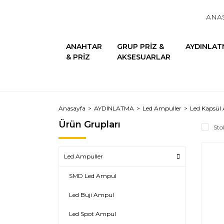
ANA
ANAHTAR
GRUP PRİZ &
AYDINLAT
& PRİZ
AKSESUARLAR
Anasayfa
AYDINLATMA
Led Ampuller
Led Kapsül
Ürün Grupları
Sto
Led Ampuller
SMD Led Ampul
Led Buji Ampul
Led Spot Ampul