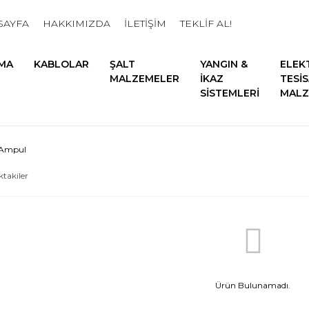
SAYFA
HAKKIMIZDA
İLETİŞİM
TEKLİF AL!
MA
KABLOLAR
ŞALT
YANGIN &
ELEK
MALZEMELER
İKAZ
TESİ
SİSTEMLERİ
MALZ
 Ampul
ktakiler
Ürün Bulunamadı.