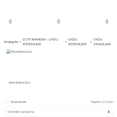
CCTV KAMERA - UYDU
UYDU
UYDU
Anasayfa
SİSTEMLERİ
SİSTEMLERİ
CİHAZLARI
Next&NextStar
Stoktakiler
Toplam 2 ürün