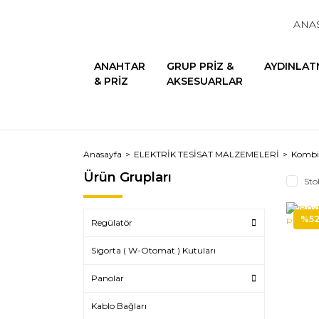
ANA
ANAHTAR
GRUP PRİZ &
AYDINLAT
& PRİZ
AKSESUARLAR
Anasayfa
ELEKTRİK TESİSAT MALZEMELERİ
Kombin
Ürün Grupları
Sto
%5
Regülatör
Sigorta ( W-Otomat ) Kutuları
Panolar
Kablo Bağları