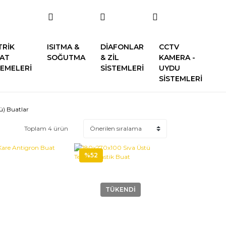
TRİK
ISITMA &
DİAFONLAR
CCTV
SAT
SOĞUTMA
& ZİL
KAMERA -
EMELERİ
SİSTEMLERİ
UYDU
SİSTEMLERİ
ü) Buatlar
Toplam 4 ürün
%52
TÜKENDİ