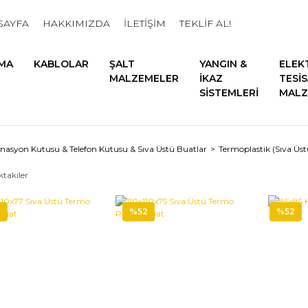
SAYFA
HAKKIMIZDA
İLETİŞİM
TEKLİF AL!
MA
KABLOLAR
ŞALT
YANGIN &
ELEK
MALZEMELER
İKAZ
TESİ
SİSTEMLERİ
MALZ
asyon Kutusu & Telefon Kutusu & Sıva Üstü Buatlar
Termoplastik (Sıva Üst
ktakiler
2
%52
%52