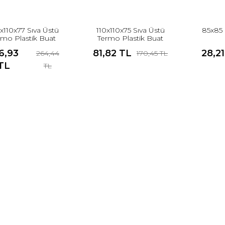
x110x77 Sıva Üstü
110x110x75 Sıva Üstü
85x85 
rmo Plastik Buat
Termo Plastik Buat
6,93
81,82 TL
28,2
264,44
170,45 TL
TL
TL