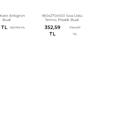
Kare Antigron
180x270x100 Sıva Üstü
Buat
Termo Plastik Buat
1 TL
352,59
58,78 TL
734,57
TL
TL