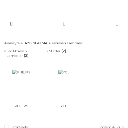
Anasayfa
AYDINLATMA
Floresan Lambalar
Led Floresan
Starter
(2)
Lambalar
(2)
PHILIPS
YCL
Stoktakiler
Toplam 4 ürün