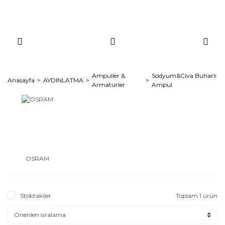
Ampuller &
Sodyum&Civa Buharlı
Anasayfa
AYDINLATMA
Armatürler
Ampul
OSRAM
Stoktakiler
Toplam 1 ürün