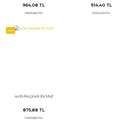
964,08 TL
914,40 TL
1.606,80 TL
1.524,00 TL
%40
4x16 Reçineli Ek Muf
875,88 TL
1.459,80 TL