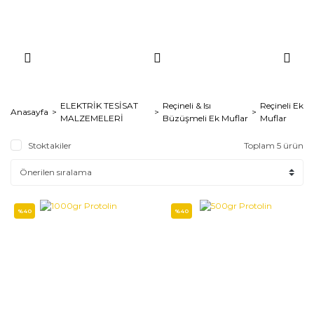
ELEKTRİK TESİSAT
Reçineli & Isı
Reçineli Ek
Anasayfa
MALZEMELERİ
Büzüşmeli Ek Muflar
Muflar
Stoktakiler
Toplam 5 ürün
%40
%40