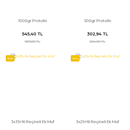
1000gr Protolin
500gr Protolin
545,40 TL
302,94 TL
909,00 TL
504,90 TL
%40
%40
3x35+16 Reçineli Ek Muf
3x25+16 Reçineli Ek Muf