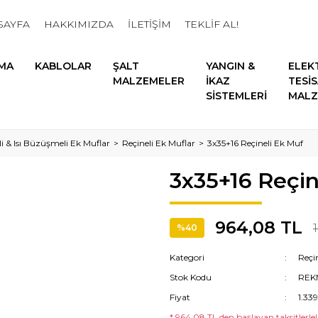
SAYFA
HAKKIMIZDA
İLETİŞİM
TEKLİF AL!
MA
KABLOLAR
ŞALT
YANGIN &
ELEK
MALZEMELER
İKAZ
TESİ
SİSTEMLERİ
MALZ
li & Isı Büzüşmeli Ek Muflar
Reçineli Ek Muflar
3x35+16 Reçineli Ek Muf
3x35+16 Reçin
964,08 TL
%40
Kategori
Reçi
Stok Kodu
REK
Fiyat
1.33
* 964,08 TL den başlayan taksitlerle!