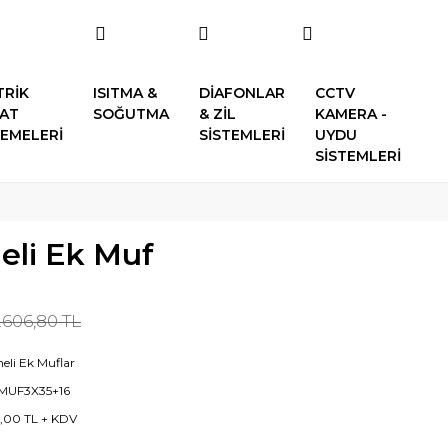
TRİK
ISITMA &
DİAFONLAR
CCTV
SAT
SOĞUTMA
& ZİL
KAMERA -
EMELERİ
SİSTEMLERİ
UYDU
SİSTEMLERİ
eli Ek Muf
1.606,80 TL
neli Ek Muflar
MUF3X35+16
9,00 TL + KDV