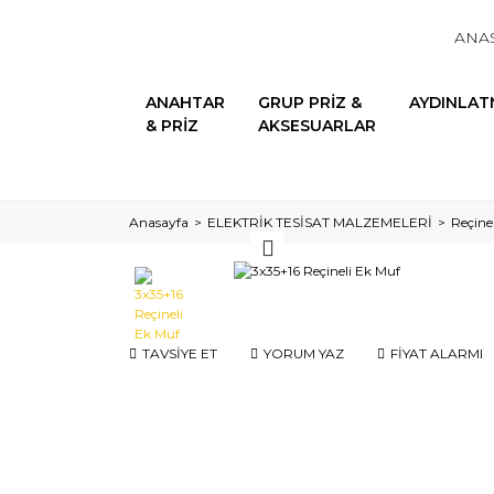
ANA
ANAHTAR
GRUP PRİZ &
AYDINLAT
& PRİZ
AKSESUARLAR
Anasayfa
ELEKTRİK TESİSAT MALZEMELERİ
Reçine
TAVSİYE ET
YORUM YAZ
FİYAT ALARMI