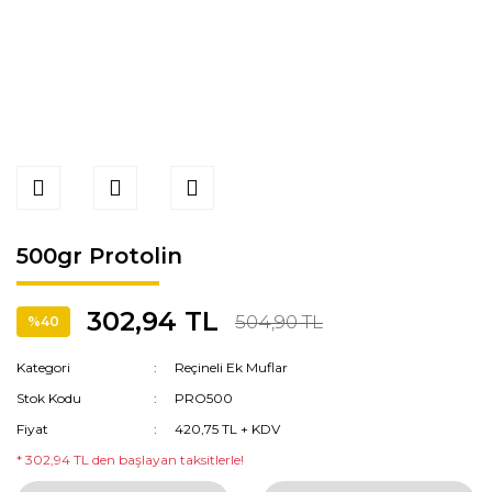
500gr Protolin
302,94 TL
504,90 TL
%40
Kategori
Reçineli Ek Muflar
Stok Kodu
PRO500
Fiyat
420,75 TL + KDV
* 302,94 TL den başlayan taksitlerle!