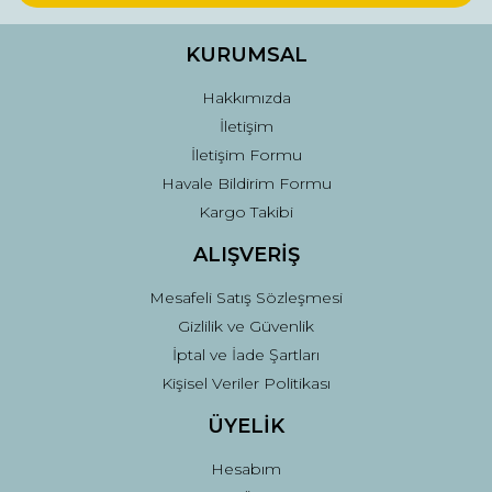
Ürün bilgilerinde hatalar bulunuyor.
Ürün fiyatı diğer sitelerden daha pahalı.
KURUMSAL
Bu ürüne benzer farklı alternatifler olmalı.
Hakkımızda
İletişim
İletişim Formu
Havale Bildirim Formu
Kargo Takibi
Gönder
ALIŞVERİŞ
Mesafeli Satış Sözleşmesi
Gizlilik ve Güvenlik
İptal ve İade Şartları
Kişisel Veriler Politikası
ÜYELİK
Hesabım