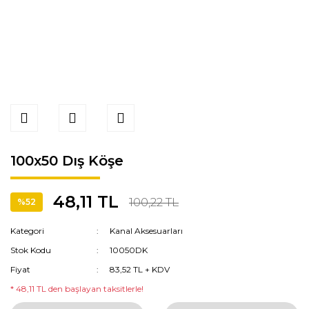
100x50 Dış Köşe
48,11 TL
100,22 TL
%52
Kategori
Kanal Aksesuarları
Stok Kodu
10050DK
Fiyat
83,52 TL + KDV
* 48,11 TL den başlayan taksitlerle!