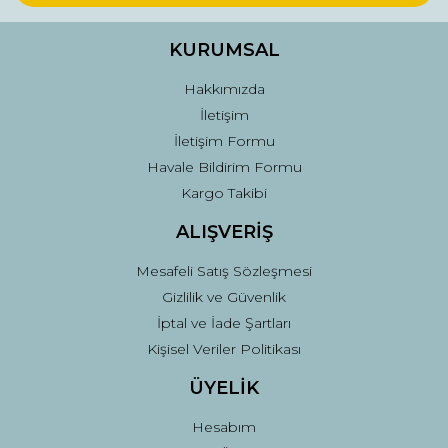
Ürün bilgilerinde hatalar bulunuyor.
Ürün fiyatı diğer sitelerden daha pahalı.
KURUMSAL
Bu ürüne benzer farklı alternatifler olmalı.
Hakkımızda
İletişim
İletişim Formu
Havale Bildirim Formu
Kargo Takibi
Gönder
ALIŞVERİŞ
Mesafeli Satış Sözleşmesi
Gizlilik ve Güvenlik
İptal ve İade Şartları
Kişisel Veriler Politikası
ÜYELİK
Hesabım