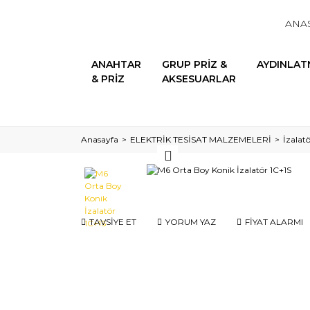
ANA
ANAHTAR
GRUP PRİZ &
AYDINLAT
& PRİZ
AKSESUARLAR
Anasayfa
ELEKTRİK TESİSAT MALZEMELERİ
İzalatö
TAVSİYE ET
YORUM YAZ
FİYAT ALARMI