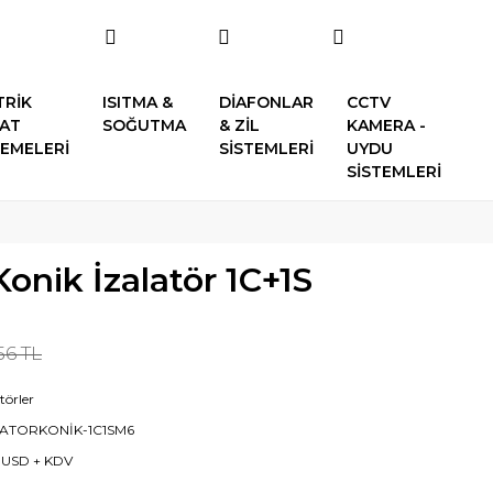
TRİK
ISITMA &
DİAFONLAR
CCTV
SAT
SOĞUTMA
& ZİL
KAMERA -
EMELERİ
SİSTEMLERİ
UYDU
SİSTEMLERİ
onik İzalatör 1C+1S
56 TL
törler
LATORKONİK-1C1SM6
 USD + KDV