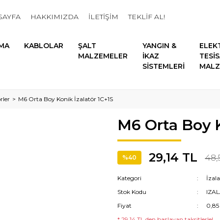
SAYFA
HAKKIMIZDA
İLETİŞİM
TEKLİF AL!
MA
KABLOLAR
ŞALT
YANGIN &
ELEK
MALZEMELER
İKAZ
TESİ
SİSTEMLERİ
MALZ
rler
M6 Orta Boy Konik İzalatör 1C+1S
M6 Orta Boy K
29,14 TL
48,
%40
Kategori
İzala
Stok Kodu
IZA
Fiyat
0,85
* 29,14 TL den başlayan taksitlerle!