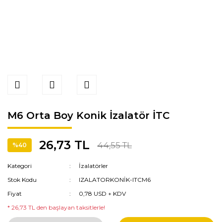
M6 Orta Boy Konik İzalatör İTC
26,73 TL
44,55 TL
%40
Kategori
İzalatörler
Stok Kodu
IZALATORKONİK-ITCM6
Fiyat
0,78 USD + KDV
* 26,73 TL den başlayan taksitlerle!