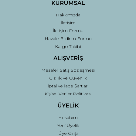
Ürün fiyatı diğer sitelerden daha pahalı.
KURUMSAL
Bu ürüne benzer farklı alternatifler olmalı.
Hakkımızda
İletişim
İletişim Formu
Havale Bildirim Formu
Kargo Takibi
Gönder
ALIŞVERİŞ
Mesafeli Satış Sözleşmesi
Gizlilik ve Güvenlik
İptal ve İade Şartları
Kişisel Veriler Politikası
ÜYELİK
Hesabım
Yeni Üyelik
Üye Girişi