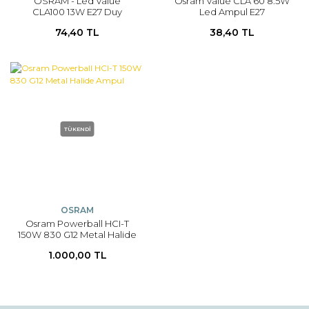
OSRAM - Led Value
Osram Value CLA 60 8.5W
CLA100 13W E27 Duy
Led Ampul E27
Ampul
74,40 TL
38,40 TL
TÜKENDİ
OSRAM
Osram Powerball HCI-T
150W 830 G12 Metal Halide
Ampul
1.000,00 TL