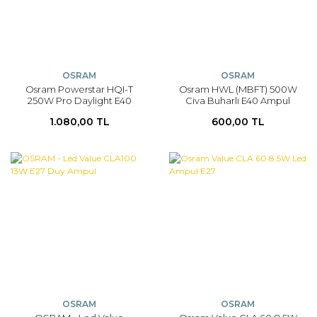
OSRAM
OSRAM
Osram Powerstar HQI-T
Osram HWL (MBFT) 500W
250W Pro Daylight E40
Civa Buharlı E40 Ampul
Metal Halide Ampul
(BALASTSIZ)
1.080,00 TL
600,00 TL
OSRAM
OSRAM