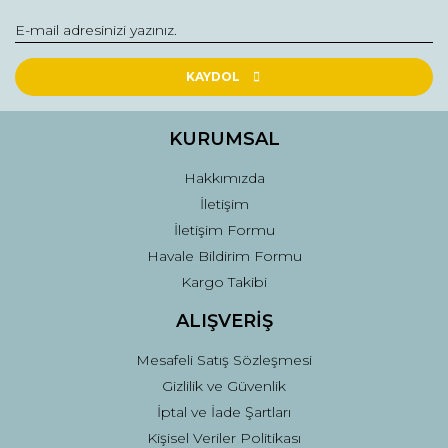
Yorum Yaz
Ürün resmi kalitesiz, bozuk veya görüntülenemiyor.
Ürün açıklamasında eksik bilgiler bulunuyor.
KAYDOL
Ürün bilgilerinde hatalar bulunuyor.
Ürün fiyatı diğer sitelerden daha pahalı.
KURUMSAL
Bu ürüne benzer farklı alternatifler olmalı.
Hakkımızda
İletişim
İletişim Formu
Havale Bildirim Formu
Kargo Takibi
Gönder
ALIŞVERİŞ
Mesafeli Satış Sözleşmesi
Gizlilik ve Güvenlik
İptal ve İade Şartları
Kişisel Veriler Politikası