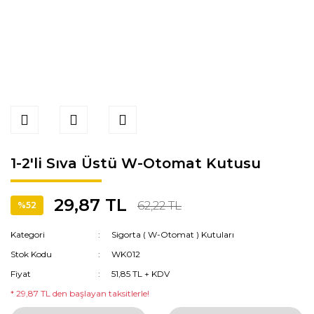
1-2'li Sıva Üstü W-Otomat Kutusu
29,87 TL
62,22 TL
%52
Kategori
Sigorta ( W-Otomat ) Kutuları
Stok Kodu
WK012
Fiyat
51,85 TL + KDV
* 29,87 TL den başlayan taksitlerle!