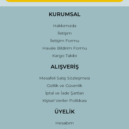
Ürün bilgilerinde hatalar bulunuyor.
Ürün fiyatı diğer sitelerden daha pahalı.
KURUMSAL
Bu ürüne benzer farklı alternatifler olmalı.
Hakkımızda
İletişim
İletişim Formu
Havale Bildirim Formu
Kargo Takibi
Gönder
ALIŞVERİŞ
Mesafeli Satış Sözleşmesi
Gizlilik ve Güvenlik
İptal ve İade Şartları
Kişisel Veriler Politikası
ÜYELİK
Hesabım