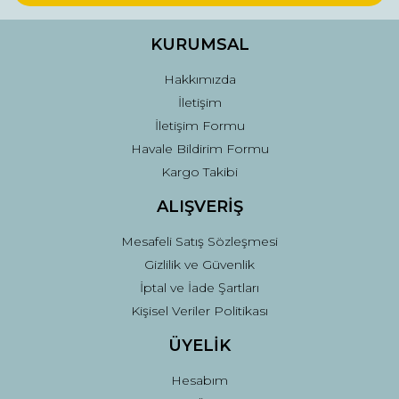
Ürün bilgilerinde hatalar bulunuyor.
Ürün fiyatı diğer sitelerden daha pahalı.
KURUMSAL
Bu ürüne benzer farklı alternatifler olmalı.
Hakkımızda
İletişim
İletişim Formu
Havale Bildirim Formu
Kargo Takibi
Gönder
ALIŞVERİŞ
Mesafeli Satış Sözleşmesi
Gizlilik ve Güvenlik
İptal ve İade Şartları
Kişisel Veriler Politikası
ÜYELİK
Hesabım