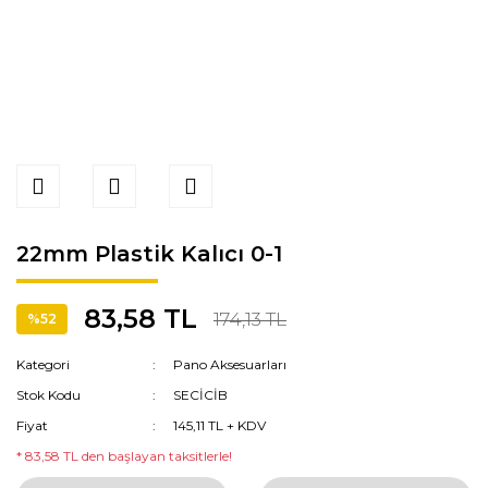
22mm Plastik Kalıcı 0-1
83,58 TL
174,13 TL
%52
Kategori
Pano Aksesuarları
Stok Kodu
SECİCİB
Fiyat
145,11 TL + KDV
* 83,58 TL den başlayan taksitlerle!