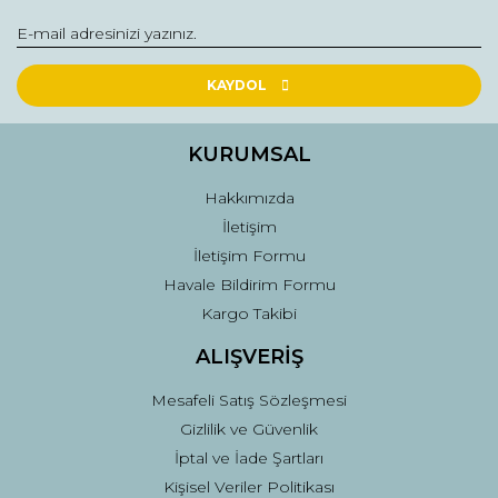
Yorum Yaz
Ürün resmi kalitesiz, bozuk veya görüntülenemiyor.
Ürün açıklamasında eksik bilgiler bulunuyor.
KAYDOL
Ürün bilgilerinde hatalar bulunuyor.
Ürün fiyatı diğer sitelerden daha pahalı.
KURUMSAL
Bu ürüne benzer farklı alternatifler olmalı.
Hakkımızda
İletişim
İletişim Formu
Havale Bildirim Formu
Kargo Takibi
Gönder
ALIŞVERİŞ
Mesafeli Satış Sözleşmesi
Gizlilik ve Güvenlik
İptal ve İade Şartları
Kişisel Veriler Politikası