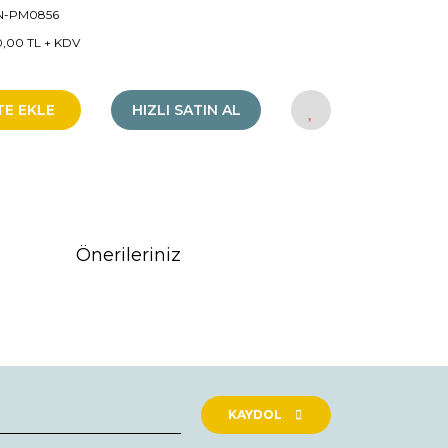
N-PM0856
0,00 TL + KDV
TE EKLE
HIZLI SATIN AL
Önerileriniz
rak tarafımıza iletebilirsiniz.
KAYDOL