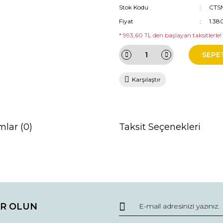
Stok Kodu
CTS
Fiyat
1.38
* 993,60 TL den başlayan taksitlerle!
SEPE
Karşılaştır
mlar (0)
Taksit Seçenekleri
da ve diğer konularda yetersiz gördüğünüz noktaları öneri formunu kullana
Bu ürüne ilk yorumu siz yapın!
R OLUN
r.
Yorum Yaz