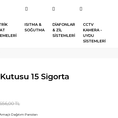
TRİK
ISITMA &
DİAFONLAR
CCTV
SAT
SOĞUTMA
& ZİL
KAMERA -
EMELERİ
SİSTEMLERİ
UYDU
SİSTEMLERİ
i
 Kutusu 15 Sigorta
.656,00 TL
Amaçlı Dağıtım Panoları