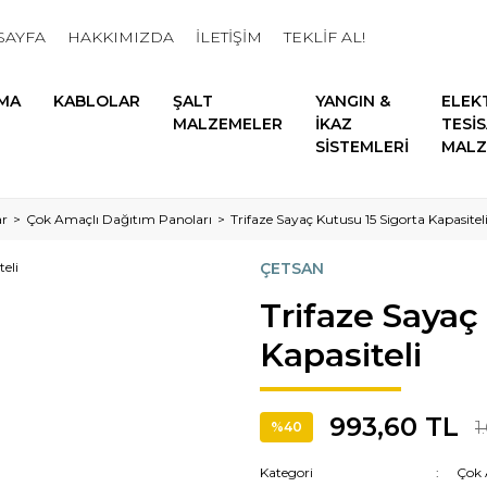
SAYFA
HAKKIMIZDA
İLETİŞİM
TEKLİF AL!
MA
KABLOLAR
ŞALT
YANGIN &
ELEK
MALZEMELER
İKAZ
TESİ
SİSTEMLERİ
MALZ
ar
Çok Amaçlı Dağıtım Panoları
Trifaze Sayaç Kutusu 15 Sigorta Kapasitel
ÇETSAN
Trifaze Sayaç
Kapasiteli
993,60 TL
1
%40
Kategori
Çok 