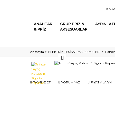
ANA
ANAHTAR
GRUP PRİZ &
AYDINLAT
& PRİZ
AKSESUARLAR
Anasayfa
ELEKTRİK TESİSAT MALZEMELERİ
Panol
TAVSİYE ET
YORUM YAZ
FİYAT ALARMI