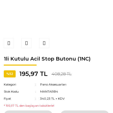
1li Kutulu Acil Stop Butonu (1NC)
195,97 TL
408,28 TL
%52
Kategori
Pano Aksesuarları
Stok Kodu
MANTARB4
Fiyat
340,23 TL + KDV
* 195,97 TL den başlayan taksitlerle!