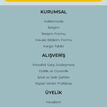
Ürün bilgilerinde hatalar bulunuyor.
Ürün fiyatı diğer sitelerden daha pahalı.
KURUMSAL
Bu ürüne benzer farklı alternatifler olmalı.
Hakkımızda
İletişim
İletişim Formu
Havale Bildirim Formu
Kargo Takibi
Gönder
ALIŞVERİŞ
Mesafeli Satış Sözleşmesi
Gizlilik ve Güvenlik
İptal ve İade Şartları
Kişisel Veriler Politikası
ÜYELİK
Hesabım