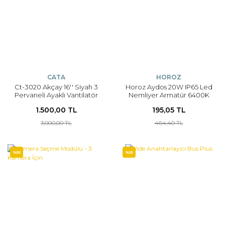
CATA
HOROZ
Ct-3020 Akçay 16'' Siyah 3
Horoz Aydos 20W IP65 Led
Pervaneli Ayaklı Vantilatör
Nemliyer Armatür 6400K
1.500,00 TL
195,05 TL
3.000,00 TL
464,40 TL
%55
%55