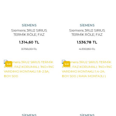
SİEMENS
SİEMENS
Siemens 3RU2 SIRIUS
Siemens 3RU2 SIRIUS
TERMİK RÖLE; FAZ
TERMİK RÖLE; FAZ
KORUMALI; 1NO+1NC
KORUMALI; 1NO+1NC
1.314,60 TL
1.536,78 TL
YARDIMCI KONTAKLI 2;2-
YARDIMCI KONTAKLI 1;8-
3;2A; BOY S00
2;5A; BOY S00 ( RAYA
3.756,00 TL
4.390,80 TL
MONTAJLI )
%65
%65
SİEMENS
SİEMENS