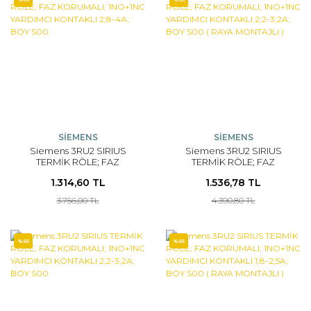
SİEMENS
SİEMENS
Siemens 3RU2 SIRIUS
Siemens 3RU2 SIRIUS
TERMİK RÖLE; FAZ
TERMİK RÖLE; FAZ
KORUMALI; 1NO+1NC
KORUMALI; 1NO+1NC
1.314,60 TL
1.536,78 TL
YARDIMCI KONTAKLI 2;8-
YARDIMCI KONTAKLI 2;2-
4A; BOY S00
3;2A; BOY S00 ( RAYA
3.756,00 TL
4.390,80 TL
MONTAJLI )
%65
%65