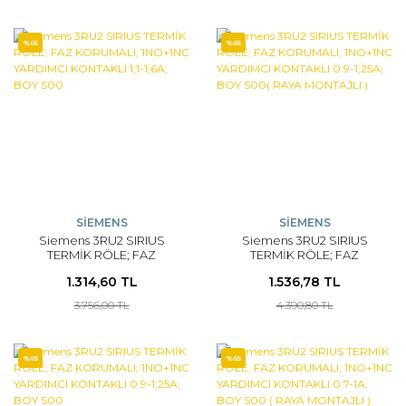
%65
%65
SİEMENS
SİEMENS
Siemens 3RU2 SIRIUS
Siemens 3RU2 SIRIUS
TERMİK RÖLE; FAZ
TERMİK RÖLE; FAZ
KORUMALI; 1NO+1NC
KORUMALI; 1NO+1NC
1.314,60 TL
1.536,78 TL
YARDIMCI KONTAKLI 1;1-
YARDIMCI KONTAKLI 0.9-
1;6A; BOY S00
1;25A; BOY S00( RAYA
3.756,00 TL
4.390,80 TL
MONTAJLI )
%65
%65