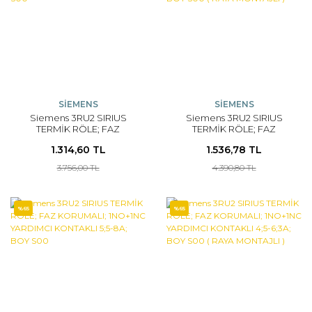
SİEMENS
SİEMENS
Siemens 3RU2 SIRIUS
Siemens 3RU2 SIRIUS
TERMİK RÖLE; FAZ
TERMİK RÖLE; FAZ
KORUMALI; 1NO+1NC
KORUMALI; 1NO+1NC
1.314,60 TL
1.536,78 TL
YARDIMCI KONTAKLI 7-10A;
YARDIMCI KONTAKLI 5;5-
BOY S00
8A; BOY S00 ( RAYA
3.756,00 TL
4.390,80 TL
MONTAJLI )
%65
%65