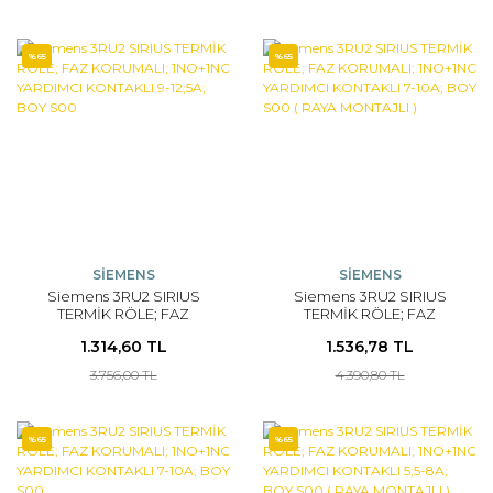
MONTAJLI )
%65
%65
SİEMENS
SİEMENS
Siemens 3RU2 SIRIUS
Siemens 3RU2 SIRIUS
TERMİK RÖLE; FAZ
TERMİK RÖLE; FAZ
KORUMALI; 1NO+1NC
KORUMALI; 1NO+1NC
1.314,60 TL
1.536,78 TL
YARDIMCI KONTAKLI 9-
YARDIMCI KONTAKLI 7-10A;
12;5A; BOY S00
BOY S00 ( RAYA MONTAJLI
3.756,00 TL
4.390,80 TL
)
%65
%65