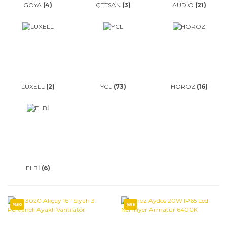
GOYA
(4)
ÇETSAN
(3)
AUDIO
(21)
LUXELL
(2)
YCL
(73)
HOROZ
(16)
ELBİ
(6)
%50
%58