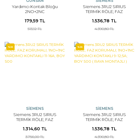
GÜNSAN
SİEMENS
Yardımcı Kontak Bloğu
Siemens 3RU2 SIRIUS
2NO+2NC
TERMİK RÖLE; FAZ
KORUMALI; 1NO+1NC
179,59 TL
1.536,78 TL
YARDIMCI KONTAKLI 11-16A;
BOY S00 ( RAYA MONTAJLI
513,12 TL
4.390,80 TL
)
%65
%65
SİEMENS
SİEMENS
Siemens 3RU2 SIRIUS
Siemens 3RU2 SIRIUS
TERMİK RÖLE; FAZ
TERMİK RÖLE; FAZ
KORUMALI; 1NO+1NC
KORUMALI; 1NO+1NC
1.314,60 TL
1.536,78 TL
YARDIMCI KONTAKLI 11-16A;
YARDIMCI KONTAKLI 9-
BOY S00
12;5A; BOY S00 ( RAYA
3.756,00 TL
4.390,80 TL