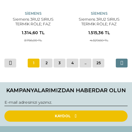
SİEMENS
SİEMENS
Siemens 3RU2 SIRIUS
Siemens 3RU2 SIRIUS
TERMİK RÖLE; FAZ
TERMİK RÖLE; FAZ
KORUMALI; 1NO+1NC
KORUMALI; 1NO+1NC
1.314,60 TL
1.515,36 TL
YARDIMCI KONTAKLI 0.7-
YARDIMCI KONTAKLI 0.55-
1A; BOY S00
0.8A; BOY S00 ( RAYA
3.756,00 TL
4.329,60 TL
MONTAJLI )
1
2
3
4
..
25
KAMPANYALARIMIZDAN HABERDAR OLUN
KAYDOL