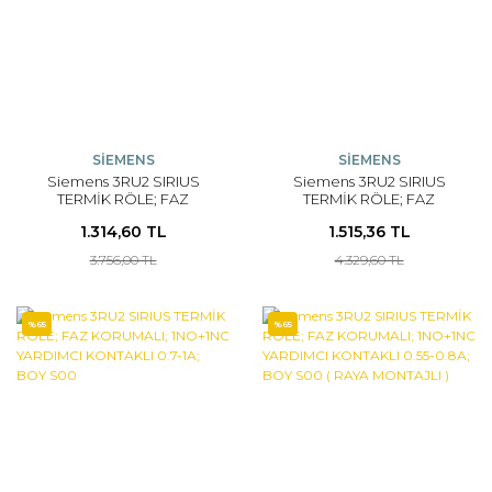
SİEMENS
SİEMENS
Siemens 3RU2 SIRIUS
Siemens 3RU2 SIRIUS
TERMİK RÖLE; FAZ
TERMİK RÖLE; FAZ
KORUMALI; 1NO+1NC
KORUMALI; 1NO+1NC
1.314,60 TL
1.515,36 TL
YARDIMCI KONTAKLI 0.9-
YARDIMCI KONTAKLI 0.7-
1;25A; BOY S00
1A; BOY S00 ( RAYA
3.756,00 TL
4.329,60 TL
MONTAJLI )
%65
%65