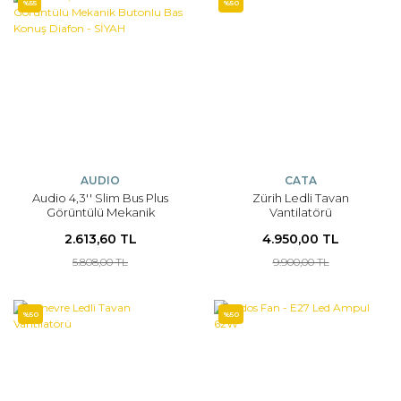
%55
%50
AUDIO
CATA
Audio 4,3'' Slim Bus Plus
Zürih Ledli Tavan
Görüntülü Mekanik
Vantilatörü
Butonlu Bas Konuş Diafon -
2.613,60 TL
4.950,00 TL
SİYAH
5.808,00 TL
9.900,00 TL
%50
%50