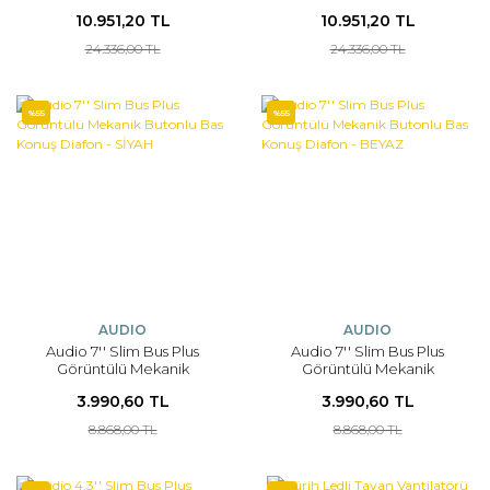
Ekranlı Handsfree Diafon
Ekranlı Handsfree Diafon
10.951,20 TL
10.951,20 TL
Hafızasız - SİYAH
Hafızasız - BEYAZ
24.336,00 TL
24.336,00 TL
%55
%55
AUDIO
AUDIO
Audio 7'' Slim Bus Plus
Audio 7'' Slim Bus Plus
Görüntülü Mekanik
Görüntülü Mekanik
Butonlu Bas Konuş Diafon -
Butonlu Bas Konuş Diafon -
3.990,60 TL
3.990,60 TL
SİYAH
BEYAZ
8.868,00 TL
8.868,00 TL