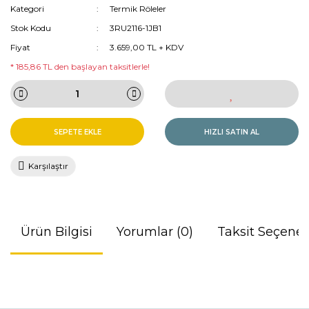
Kategori
Termik Röleler
Stok Kodu
3RU2116-1JB1
Fiyat
3.659,00 TL + KDV
* 185,86 TL den başlayan taksitlerle!
SEPETE EKLE
HIZLI SATIN AL
Karşılaştır
Ürün Bilgisi
Yorumlar (0)
Taksit Seçenek
Bu ürünün fiyat bilgisi, resim, ürün açıklamalarında ve diğer
konularda yetersiz gördüğünüz noktaları öneri formunu