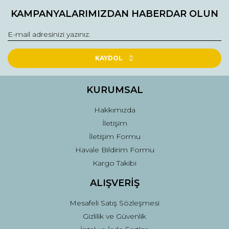
Bu ürüne ilk yorumu siz yapın!
kullanarak tarafımıza iletebilirsiniz.
KAMPANYALARIMIZDAN HABERDAR OLUN
Görüş ve önerileriniz için teşekkür ederiz.
Yorum Yaz
Ürün resmi kalitesiz, bozuk veya görüntülenemiyor.
Ürün açıklamasında eksik bilgiler bulunuyor.
KAYDOL
Ürün bilgilerinde hatalar bulunuyor.
Ürün fiyatı diğer sitelerden daha pahalı.
KURUMSAL
Bu ürüne benzer farklı alternatifler olmalı.
Hakkımızda
İletişim
İletişim Formu
Havale Bildirim Formu
Kargo Takibi
Gönder
ALIŞVERİŞ
Mesafeli Satış Sözleşmesi
Gizlilik ve Güvenlik