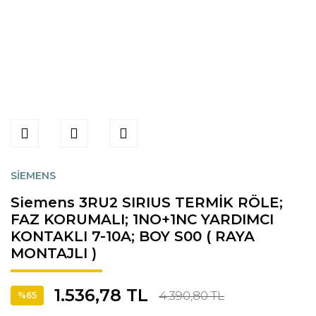
SİEMENS
Siemens 3RU2 SIRIUS TERMİK RÖLE;
FAZ KORUMALI; 1NO+1NC YARDIMCI
KONTAKLI 7-10A; BOY S00 ( RAYA
MONTAJLI )
1.536,78 TL
4.390,80 TL
%65