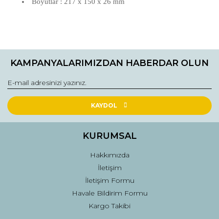
Boyutlar : 217 x 150 x 26 mm
Bu ürünün fiyat bilgisi, resim, ürün açıklamalarında ve diğer
konularda yetersiz gördüğünüz noktaları öneri formunu
Bu ürüne ilk yorumu siz yapın!
kullanarak tarafımıza iletebilirsiniz.
KAMPANYALARIMIZDAN HABERDAR OLUN
Görüş ve önerileriniz için teşekkür ederiz.
Yorum Yaz
Ürün resmi kalitesiz, bozuk veya görüntülenemiyor.
Ürün açıklamasında eksik bilgiler bulunuyor.
KAYDOL
Ürün bilgilerinde hatalar bulunuyor.
Ürün fiyatı diğer sitelerden daha pahalı.
KURUMSAL
Bu ürüne benzer farklı alternatifler olmalı.
Hakkımızda
İletişim
İletişim Formu
Havale Bildirim Formu
Kargo Takibi
Gönder