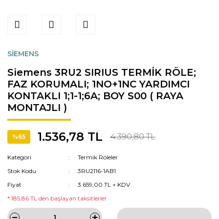
SİEMENS
Siemens 3RU2 SIRIUS TERMİK RÖLE;
FAZ KORUMALI; 1NO+1NC YARDIMCI
KONTAKLI 1;1-1;6A; BOY S00 ( RAYA
MONTAJLI )
1.536,78 TL
4.390,80 TL
%65
Kategori
Termik Röleler
Stok Kodu
3RU2116-1AB1
Fiyat
3.659,00 TL + KDV
* 185,86 TL den başlayan taksitlerle!