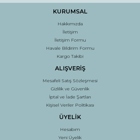
Ürün bilgilerinde hatalar bulunuyor.
Ürün fiyatı diğer sitelerden daha pahalı.
KURUMSAL
Bu ürüne benzer farklı alternatifler olmalı.
Hakkımızda
İletişim
İletişim Formu
Havale Bildirim Formu
Kargo Takibi
Gönder
ALIŞVERİŞ
Mesafeli Satış Sözleşmesi
Gizlilik ve Güvenlik
İptal ve İade Şartları
Kişisel Veriler Politikası
ÜYELİK
Hesabım
Yeni Üyelik