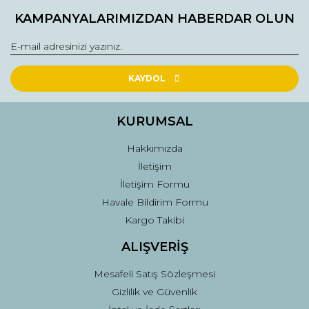
Bu ürüne ilk yorumu siz yapın!
kullanarak tarafımıza iletebilirsiniz.
KAMPANYALARIMIZDAN HABERDAR OLUN
Görüş ve önerileriniz için teşekkür ederiz.
Yorum Yaz
Ürün resmi kalitesiz, bozuk veya görüntülenemiyor.
Ürün açıklamasında eksik bilgiler bulunuyor.
KAYDOL
Ürün bilgilerinde hatalar bulunuyor.
Ürün fiyatı diğer sitelerden daha pahalı.
KURUMSAL
Bu ürüne benzer farklı alternatifler olmalı.
Hakkımızda
İletişim
İletişim Formu
Havale Bildirim Formu
Kargo Takibi
Gönder
ALIŞVERİŞ
Mesafeli Satış Sözleşmesi
Gizlilik ve Güvenlik