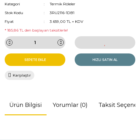
Kategori
Termik Röleler
Stok Kodu
3RU2116-1DB1
Fiyat
3.659,00 TL + KDV
* 185,86 TL den başlayan taksitlerle!
SEPETE EKLE
HIZLI SATIN AL
Karşılaştır
Ürün Bilgisi
Yorumlar (0)
Taksit Seçenek
Bu ürünün fiyat bilgisi, resim, ürün açıklamalarında ve diğer
konularda yetersiz gördüğünüz noktaları öneri formunu