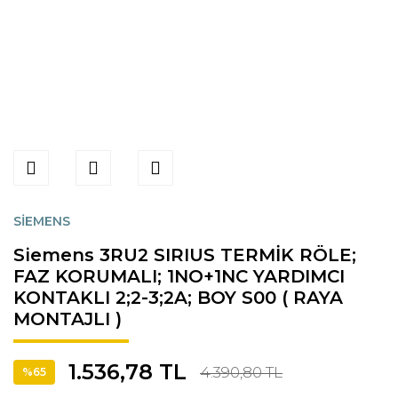
SİEMENS
Siemens 3RU2 SIRIUS TERMİK RÖLE;
FAZ KORUMALI; 1NO+1NC YARDIMCI
KONTAKLI 2;2-3;2A; BOY S00 ( RAYA
MONTAJLI )
1.536,78 TL
4.390,80 TL
%65