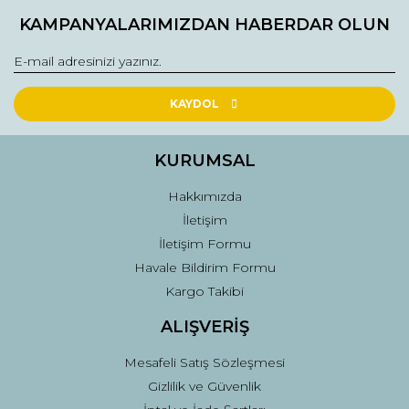
Bu ürüne ilk yorumu siz yapın!
kullanarak tarafımıza iletebilirsiniz.
KAMPANYALARIMIZDAN HABERDAR OLUN
Görüş ve önerileriniz için teşekkür ederiz.
Yorum Yaz
Ürün resmi kalitesiz, bozuk veya görüntülenemiyor.
Ürün açıklamasında eksik bilgiler bulunuyor.
KAYDOL
Ürün bilgilerinde hatalar bulunuyor.
Ürün fiyatı diğer sitelerden daha pahalı.
KURUMSAL
Bu ürüne benzer farklı alternatifler olmalı.
Hakkımızda
İletişim
İletişim Formu
Havale Bildirim Formu
Kargo Takibi
Gönder
ALIŞVERİŞ
Mesafeli Satış Sözleşmesi
Gizlilik ve Güvenlik