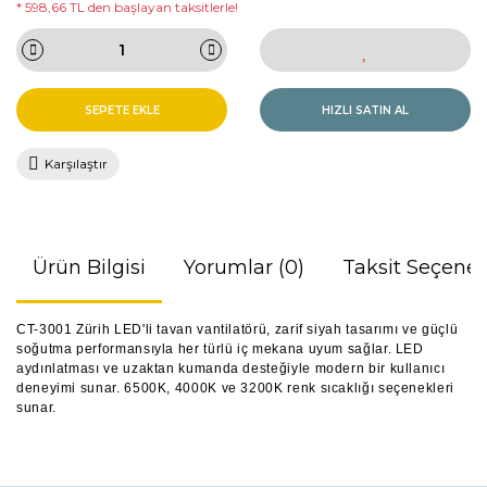
* 598,66 TL den başlayan taksitlerle!
SEPETE EKLE
HIZLI SATIN AL
Karşılaştır
Ürün Bilgisi
Yorumlar (0)
Taksit Seçenek
CT-3001 Zürih LED'li tavan vantilatörü, zarif siyah tasarımı ve güçlü
soğutma performansıyla her türlü iç mekana uyum sağlar. LED
aydınlatması ve uzaktan kumanda desteğiyle modern bir kullanıcı
deneyimi sunar. 6500K, 4000K ve 3200K renk sıcaklığı seçenekleri
sunar.
Bu ürünün fiyat bilgisi, resim, ürün açıklamalarında ve diğer
konularda yetersiz gördüğünüz noktaları öneri formunu