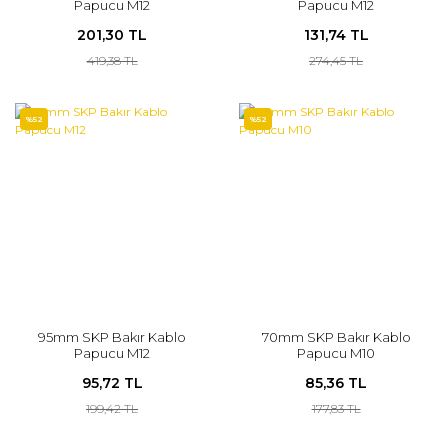
Papucu M12
Papucu M12
201,30 TL
131,74 TL
419,38 TL
274,45 TL
%52
%52
95mm SKP Bakır Kablo
70mm SKP Bakır Kablo
Papucu M12
Papucu M10
95,72 TL
85,36 TL
199,42 TL
177,83 TL