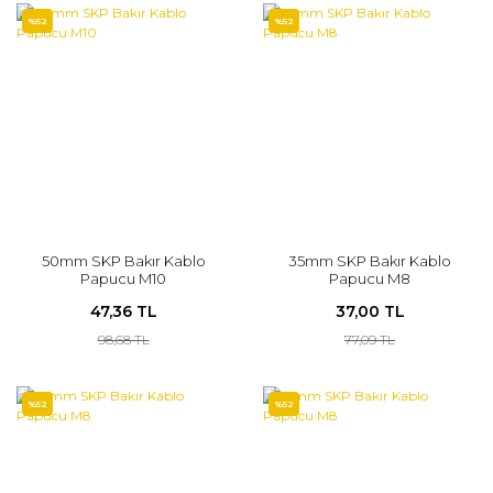
%52
%52
50mm SKP Bakır Kablo
35mm SKP Bakır Kablo
Papucu M10
Papucu M8
47,36 TL
37,00 TL
98,68 TL
77,09 TL
%52
%52