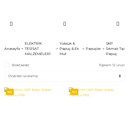
ELEKTRİK
Yüksük &
SKP
Anasayfa
TESİSAT
Papuç & Ek
Papuçlar
Sıkmalı Tip
MALZEMELERİ
Muf
Papuç
Stoktakiler
Toplam 12 ürün
%52
%52