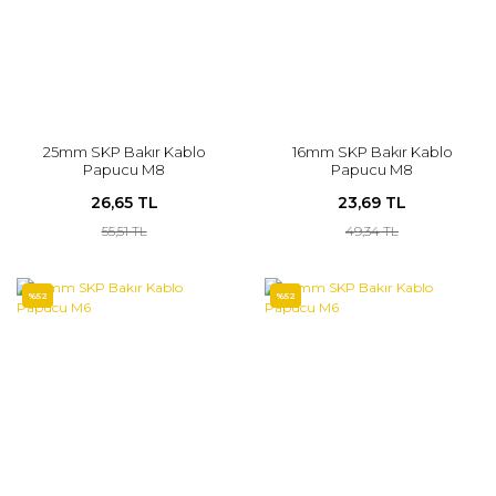
25mm SKP Bakır Kablo
16mm SKP Bakır Kablo
Papucu M8
Papucu M8
26,65 TL
23,69 TL
55,51 TL
49,34 TL
%52
%52