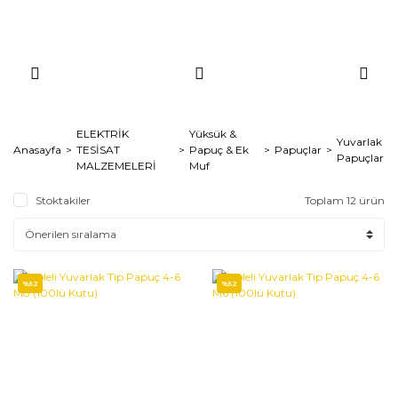
ELEKTRİK
Yüksük &
Yuvarlak
Anasayfa
TESİSAT
Papuç & Ek
Papuçlar
Papuçlar
MALZEMELERİ
Muf
Stoktakiler
Toplam 12 ürün
%52
%52