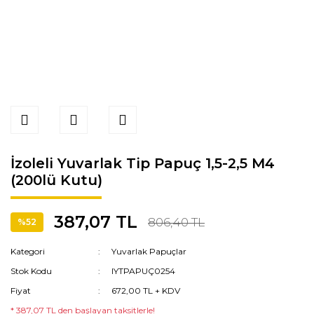
İzoleli Yuvarlak Tip Papuç 1,5-2,5 M4
(200lü Kutu)
387,07 TL
806,40 TL
%52
Kategori
Yuvarlak Papuçlar
Stok Kodu
IYTPAPUÇ0254
Fiyat
672,00 TL + KDV
* 387,07 TL den başlayan taksitlerle!