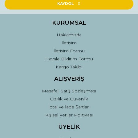
Ürün açıklamasında eksik bilgiler bulunuyor.
KAYDOL
Ürün bilgilerinde hatalar bulunuyor.
Ürün fiyatı diğer sitelerden daha pahalı.
KURUMSAL
Bu ürüne benzer farklı alternatifler olmalı.
Hakkımızda
İletişim
İletişim Formu
Havale Bildirim Formu
Kargo Takibi
Gönder
ALIŞVERİŞ
Mesafeli Satış Sözleşmesi
Gizlilik ve Güvenlik
İptal ve İade Şartları
Kişisel Veriler Politikası
ÜYELİK