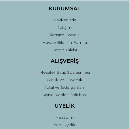
Ürün fiyatı diğer sitelerden daha pahalı.
KURUMSAL
Bu ürüne benzer farklı alternatifler olmalı.
Hakkımızda
İletişim
İletişim Formu
Havale Bildirim Formu
Kargo Takibi
Gönder
ALIŞVERİŞ
Mesafeli Satış Sözleşmesi
Gizlilik ve Güvenlik
İptal ve İade Şartları
Kişisel Veriler Politikası
ÜYELİK
Hesabım
Yeni Üyelik