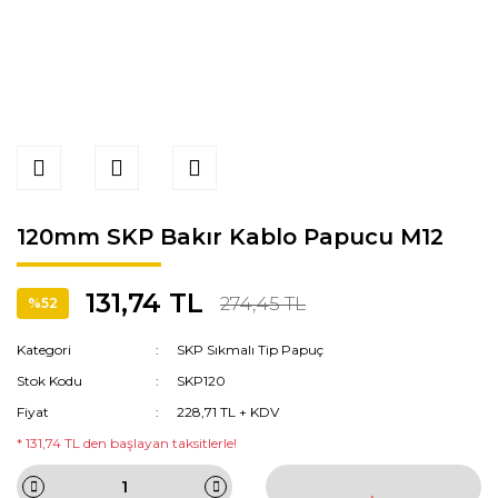
120mm SKP Bakır Kablo Papucu M12
131,74 TL
274,45 TL
%52
Kategori
SKP Sıkmalı Tip Papuç
Stok Kodu
SKP120
Fiyat
228,71 TL + KDV
* 131,74 TL den başlayan taksitlerle!