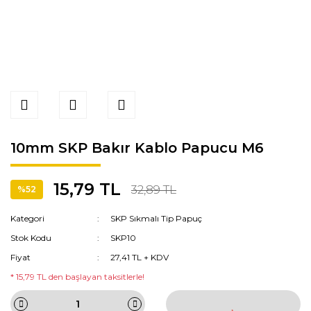
10mm SKP Bakır Kablo Papucu M6
15,79 TL
32,89 TL
%52
Kategori
SKP Sıkmalı Tip Papuç
Stok Kodu
SKP10
Fiyat
27,41 TL + KDV
* 15,79 TL den başlayan taksitlerle!