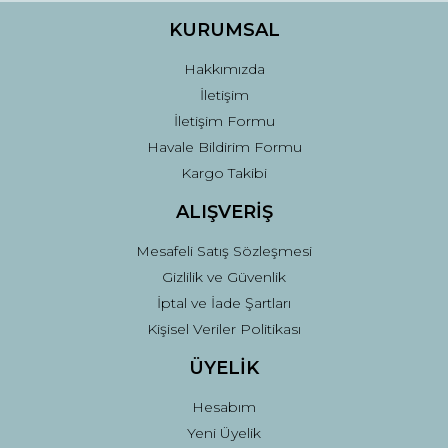
Ürün fiyatı diğer sitelerden daha pahalı.
KURUMSAL
Bu ürüne benzer farklı alternatifler olmalı.
Hakkımızda
İletişim
İletişim Formu
Havale Bildirim Formu
Kargo Takibi
Gönder
ALIŞVERİŞ
Mesafeli Satış Sözleşmesi
Gizlilik ve Güvenlik
İptal ve İade Şartları
Kişisel Veriler Politikası
ÜYELİK
Hesabım
Yeni Üyelik