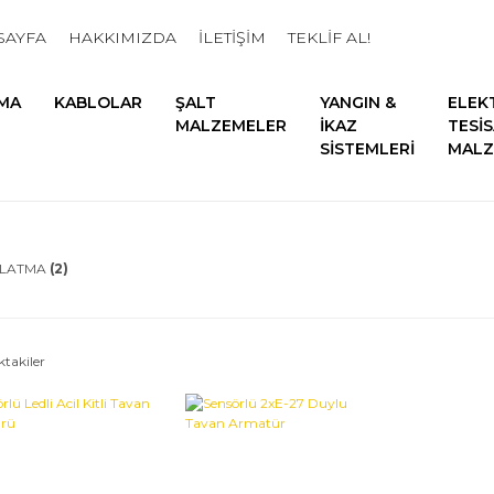
SAYFA
HAKKIMIZDA
İLETİŞİM
TEKLİF AL!
MA
KABLOLAR
ŞALT
YANGIN &
ELEK
MALZEMELER
İKAZ
TESİ
SİSTEMLERİ
MALZ
NLATMA
(2)
ktakiler