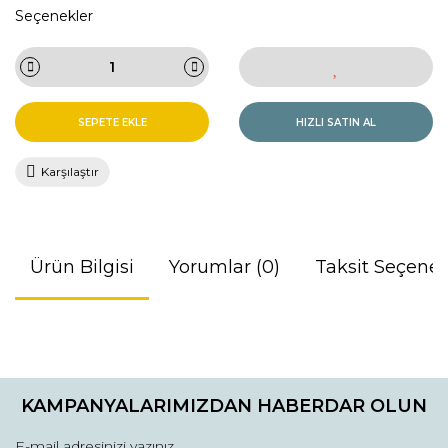
Seçenekler
SEPETE EKLE
HIZLI SATIN AL
Karşılaştır
Ürün Bilgisi
Yorumlar (0)
Taksit Seçenek
Bu ürünün fiyat bilgisi, resim, ürün açıklamalarında ve diğer
konularda yetersiz gördüğünüz noktaları öneri formunu
Bu ürüne ilk yorumu siz yapın!
kullanarak tarafımıza iletebilirsiniz.
KAMPANYALARIMIZDAN HABERDAR OLUN
Görüş ve önerileriniz için teşekkür ederiz.
Yorum Yaz