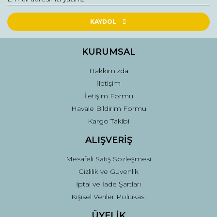
Ürün resmi kalitesiz, bozuk veya görüntülenemiyor.
Ürün açıklamasında eksik bilgiler bulunuyor.
KAYDOL
Ürün bilgilerinde hatalar bulunuyor.
Ürün fiyatı diğer sitelerden daha pahalı.
KURUMSAL
Bu ürüne benzer farklı alternatifler olmalı.
Hakkımızda
İletişim
İletişim Formu
Havale Bildirim Formu
Kargo Takibi
Gönder
ALIŞVERİŞ
Mesafeli Satış Sözleşmesi
Gizlilik ve Güvenlik
İptal ve İade Şartları
Kişisel Veriler Politikası
ÜYELİK