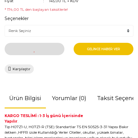
Fiyat
145,00 TL + KDV
* 174,00 TL den başlayan taksitlerle!
Seçenekler
GELİNCE HABER VER
Karşılaştır
Ürün Bilgisi
Yorumlar (0)
Taksit Seçenek
KARGO TESLİMİ : 1-3 İş günü İçerisinde
Yapılır
.
Tip H07Z1-U, H07Z1-R (TSE) Standartlar TS EN 50525-3-31 Yapısı Bakır
iletken ,HFFR izole Kullanıldığı Yerler Oteller, okullar, yüksek binalar,
hastaneler, bilgi işlem merkezleri ve insanların yoğun olarak bulunduğu