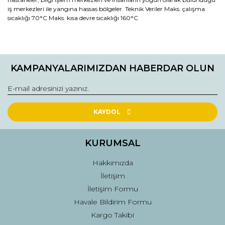
iş merkezleri ile yangına hassas bölgeler. Teknik Veriler Maks. çalışma
sıcaklığı 70°C Maks. kısa devre sıcaklığı 160°C
Bu ürünün fiyat bilgisi, resim, ürün açıklamalarında ve diğer
konularda yetersiz gördüğünüz noktaları öneri formunu
Bu ürüne ilk yorumu siz yapın!
kullanarak tarafımıza iletebilirsiniz.
KAMPANYALARIMIZDAN HABERDAR OLUN
Görüş ve önerileriniz için teşekkür ederiz.
Yorum Yaz
Ürün resmi kalitesiz, bozuk veya görüntülenemiyor.
Ürün açıklamasında eksik bilgiler bulunuyor.
KAYDOL
Ürün bilgilerinde hatalar bulunuyor.
Ürün fiyatı diğer sitelerden daha pahalı.
KURUMSAL
Bu ürüne benzer farklı alternatifler olmalı.
Hakkımızda
İletişim
İletişim Formu
Havale Bildirim Formu
Kargo Takibi
Gönder