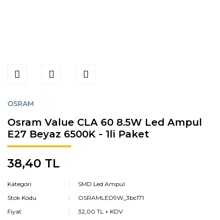
OSRAM
Osram Value CLA 60 8.5W Led Ampul
E27 Beyaz 6500K - 1li Paket
38,40 TL
Kategori
SMD Led Ampul
Stok Kodu
OSRAMLED9W_3bc171
Fiyat
32,00 TL + KDV