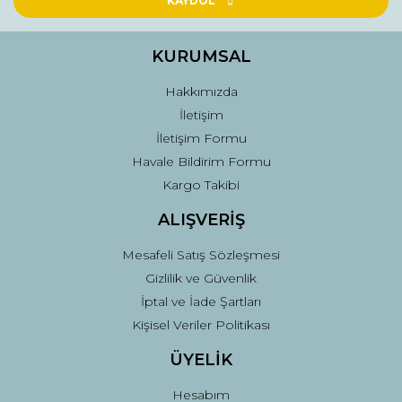
KAYDOL
Ürün bilgilerinde hatalar bulunuyor.
Ürün fiyatı diğer sitelerden daha pahalı.
KURUMSAL
Bu ürüne benzer farklı alternatifler olmalı.
Hakkımızda
İletişim
İletişim Formu
Havale Bildirim Formu
Kargo Takibi
Gönder
ALIŞVERİŞ
Mesafeli Satış Sözleşmesi
Gizlilik ve Güvenlik
İptal ve İade Şartları
Kişisel Veriler Politikası
ÜYELİK
Hesabım