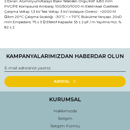
2.Ekran: Alüminyum/Kalaylı Bakır Tellerden Örgü Kılıf: 6,80 mm
PVC/PE Kompaund Ambalaj: 100/500/1000 m Elektriksel Özellikler:
Çalışma Voltajı: 1,3 kV Test Voltajı: 3 kV İzolasyon Direnci : >2000 M
Ω/km 20°C Çalışma Sıcaklığı: -30ºC ~ + 70ºC Bükülme Yarıçapı: 20xD
mm Empedans: 75 ± 3 Ω Efektif Kapasite: 53 ± 2 pF / m Yayılma Hızı: %
82 ± 2
Bu ürünün fiyat bilgisi, resim, ürün açıklamalarında ve diğer
konularda yetersiz gördüğünüz noktaları öneri formunu
Bu ürüne ilk yorumu siz yapın!
kullanarak tarafımıza iletebilirsiniz.
KAMPANYALARIMIZDAN HABERDAR OLUN
Görüş ve önerileriniz için teşekkür ederiz.
Yorum Yaz
Ürün resmi kalitesiz, bozuk veya görüntülenemiyor.
Ürün açıklamasında eksik bilgiler bulunuyor.
KAYDOL
Ürün bilgilerinde hatalar bulunuyor.
Ürün fiyatı diğer sitelerden daha pahalı.
KURUMSAL
Bu ürüne benzer farklı alternatifler olmalı.
Hakkımızda
İletişim
İletişim Formu