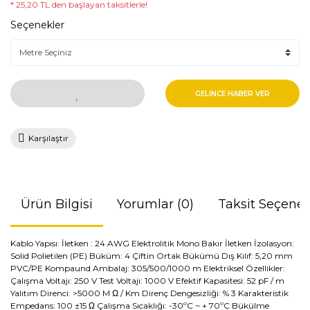
* 25,20 TL den başlayan taksitlerle!
Seçenekler
GELİNCE HABER VER
Karşılaştır
Ürün Bilgisi
Yorumlar (0)
Taksit Seçenek
Kablo Yapısı: İletken : 24 AWG Elektrolitik Mono Bakır İletken İzolasyon:
Solid Polietilen (PE) Büküm: 4 Çiftin Ortak Bükümü Dış Kılıf: 5,20 mm
PVC/PE Kompaund Ambalaj: 305/500/1000 m Elektriksel Özellikler:
Çalışma Voltajı: 250 V Test Voltajı: 1000 V Efektif Kapasitesi: 52 pF / m
Yalıtım Direnci: >5000 M Ω / Km Direnç Dengesizliği: % 3 Karakteristik
Empedans: 100 ±15 Ω Çalışma Sıcaklığı: -30ºC ~ + 70ºC Bükülme