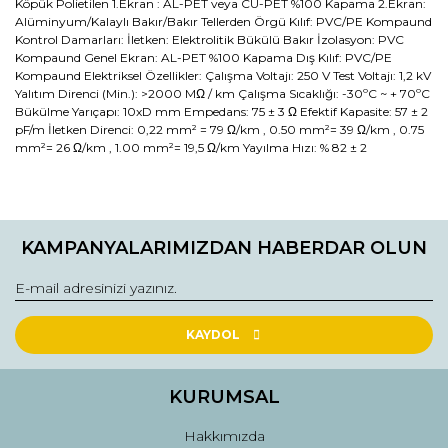
Köpük Polietilen 1.Ekran : AL-PET veya CU-PET %100 Kapama 2.Ekran:
Alüminyum/Kalaylı Bakır/Bakır Tellerden Örgü Kılıf: PVC/PE Kompaund
Kontrol Damarları: İletken: Elektrolitik Bükülü Bakır İzolasyon: PVC
Kompaund Genel Ekran: AL-PET %100 Kapama Dış Kılıf: PVC/PE
Kompaund Elektriksel Özellikler: Çalışma Voltajı: 250 V Test Voltajı: 1,2 kV
Yalıtım Direnci (Min.): >2000 MΩ / km Çalışma Sıcaklığı: -30ºC ~ + 70ºC
Bükülme Yarıçapı: 10xD mm Empedans: 75 ± 3 Ω Efektif Kapasite: 57 ± 2
pF/m İletken Direnci: 0,22 mm² = 79 Ω/km , 0.50 mm²= 39 Ω/km , 0.75
mm²= 26 Ω/km , 1.00 mm²= 19,5 Ω/km Yayılma Hızı: % 82 ± 2
Bu ürünün fiyat bilgisi, resim, ürün açıklamalarında ve diğer
konularda yetersiz gördüğünüz noktaları öneri formunu
Bu ürüne ilk yorumu siz yapın!
kullanarak tarafımıza iletebilirsiniz.
KAMPANYALARIMIZDAN HABERDAR OLUN
Görüş ve önerileriniz için teşekkür ederiz.
Yorum Yaz
Ürün resmi kalitesiz, bozuk veya görüntülenemiyor.
Ürün açıklamasında eksik bilgiler bulunuyor.
KAYDOL
Ürün bilgilerinde hatalar bulunuyor.
Ürün fiyatı diğer sitelerden daha pahalı.
KURUMSAL
Bu ürüne benzer farklı alternatifler olmalı.
Hakkımızda