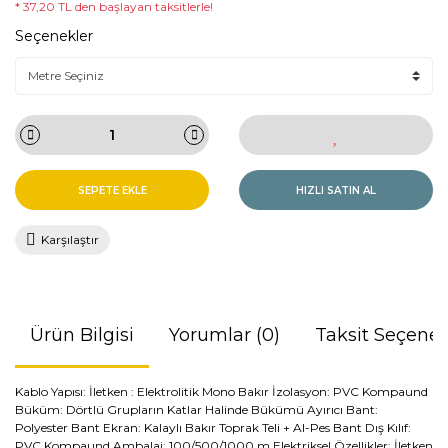
* 37,20 TL den başlayan taksitlerle!
Seçenekler
SEPETE EKLE
HIZLI SATIN AL
Karşılaştır
Ürün Bilgisi
Yorumlar (0)
Taksit Seçenek
Kablo Yapısı: İletken : Elektrolitik Mono Bakır İzolasyon: PVC Kompaund
Büküm: Dörtlü Grupların Katlar Halinde Bükümü Ayırıcı Bant:
Polyester Bant Ekran: Kalaylı Bakır Toprak Teli + Al-Pes Bant Dış Kılıf:
PVC Kompaund Ambalaj: 100/500/1000 m Elektriksel Özellikler: İletken