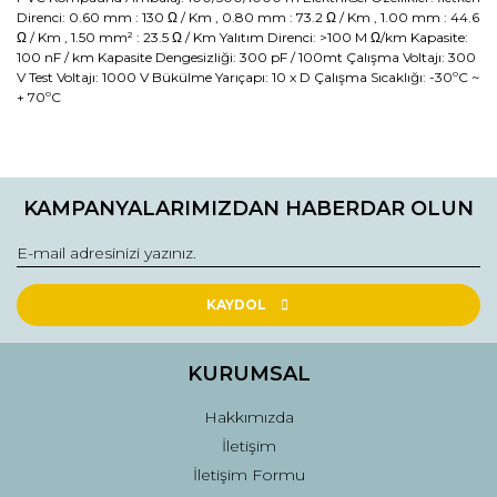
Direnci: 0.60 mm : 130 Ω / Km , 0.80 mm : 73.2 Ω / Km , 1.00 mm : 44.6
Ω / Km , 1.50 mm² : 23.5 Ω / Km Yalıtım Direnci: >100 M Ω/km Kapasite:
100 nF / km Kapasite Dengesizliği: 300 pF / 100mt Çalışma Voltajı: 300
V Test Voltajı: 1000 V Bükülme Yarıçapı: 10 x D Çalışma Sıcaklığı: -30ºC ~
+ 70ºC
Bu ürünün fiyat bilgisi, resim, ürün açıklamalarında ve diğer
konularda yetersiz gördüğünüz noktaları öneri formunu
Bu ürüne ilk yorumu siz yapın!
kullanarak tarafımıza iletebilirsiniz.
KAMPANYALARIMIZDAN HABERDAR OLUN
Görüş ve önerileriniz için teşekkür ederiz.
Yorum Yaz
Ürün resmi kalitesiz, bozuk veya görüntülenemiyor.
Ürün açıklamasında eksik bilgiler bulunuyor.
KAYDOL
Ürün bilgilerinde hatalar bulunuyor.
Ürün fiyatı diğer sitelerden daha pahalı.
KURUMSAL
Bu ürüne benzer farklı alternatifler olmalı.
Hakkımızda
İletişim
İletişim Formu