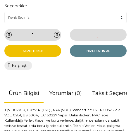
Seçenekler
SEPETE EKLE
HIZLI SATIN AL
Karşılaştır
Ürün Bilgisi
Yorumlar (0)
Taksit Seçenek
Tip: H07V-U, H07V-R (TSE) , NYA (VDE) Standartlar: TS EN 50525-2-31,
VDE 0281, BS 6004, IEC 60227 Yapısı: Bakır iletken, PVC izole
Kullanıldığı Yerler: Kapalı ve kuru yerlerde, dağıtım panolarında, sabit
tesis ve tesisatlarda boru içinde kullanılır. Teknik Veriler: Maks. çalışma
sıcaklığı 70 °C Maks. kısa devre sıcaklığı ≤ 300 mm² 160 °C > 300 mm²