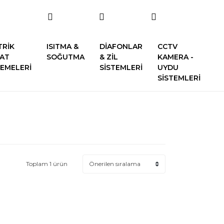
TRİK
ISITMA &
DİAFONLAR
CCTV
SAT
SOĞUTMA
& ZİL
KAMERA -
EMELERİ
SİSTEMLERİ
UYDU
SİSTEMLERİ
Toplam 1 ürün