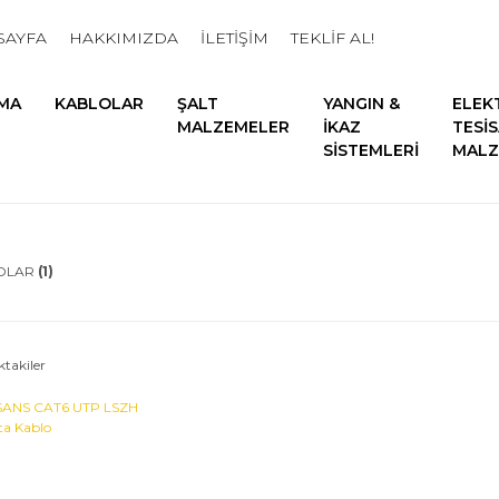
SAYFA
HAKKIMIZDA
İLETİŞİM
TEKLİF AL!
MA
KABLOLAR
ŞALT
YANGIN &
ELEK
MALZEMELER
İKAZ
TESİ
SİSTEMLERİ
MALZ
OLAR
(1)
ktakiler