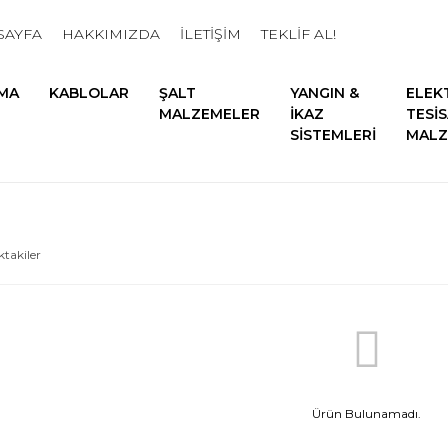
SAYFA
HAKKIMIZDA
İLETİŞİM
TEKLİF AL!
MA
KABLOLAR
ŞALT
YANGIN &
ELEK
MALZEMELER
İKAZ
TESİ
SİSTEMLERİ
MALZ
ktakiler
Ürün Bulunamadı.